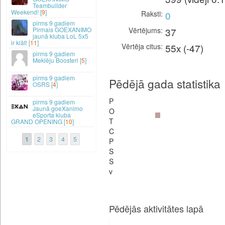
Teambuilder
Weekend! [
9
]
Raksti
0
9 gadiem
Vērtējums
37
Pirmais GOEXANIMO
jaunā kluba LoL 5x5
ir klāt! [
11
]
Vērtēja citus
55x (-47)
9 gadiem
Meklēju Boosteri [
5
]
9 gadiem
Pēdējā gada statistika
OSRS [
4
]
P
9 gadiem
Jaunā goeXanimo
O
eSporta kluba
T
GRAND OPENING [
10
]
C
1
2
3
4
5
P
S
S
v
Pēdējās aktivitātes lapā