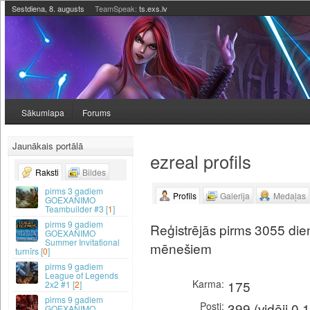
Sestdiena, 8. augusts
TeamSpeak:
ts.exs.lv
Sākumlapa
Forums
Jaunākais portālā
ezreal profils
Raksti
Bildes
3 gadiem
Profils
Galerija
Medaļas
GOEXANIMO
Teambuilder #3 [
1
]
9 gadiem
Reģistrējās pirms 3055 dien
GOEXANIMO
Summer Invitational
mēnešiem
turnīrs [
0
]
9 gadiem
League of Legends
Karma
175
2x2 #1 [
2
]
9 gadiem
Posti
399 (vidēji 0.
GOEXANIMO