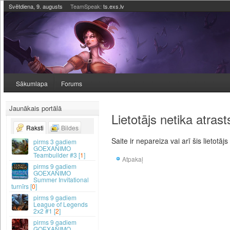
Svētdiena, 9. augusts
TeamSpeak:
ts.exs.lv
Sākumlapa
Forums
Jaunākais portālā
Lietotājs netika atrast
Raksti
Bildes
Saite ir nepareiza vai arī šis lietotājs
3 gadiem
GOEXANIMO
Teambuilder #3 [
1
]
Atpakaļ
9 gadiem
GOEXANIMO
Summer Invitational
turnīrs [
0
]
9 gadiem
League of Legends
2x2 #1 [
2
]
9 gadiem
GOEXANIMO