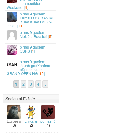
Teambuilder
Weekend! [
9
]
9 gadiem
Pirmais GOEXANIMO
jaunā kluba LoL 5x5
ir klāt! [
11
]
9 gadiem
Meklēju Boosteri [
5
]
9 gadiem
OSRS [
4
]
9 gadiem
Jaunā goeXanimo
eSporta kluba
GRAND OPENING [
10
]
1
2
3
4
5
Šodien aktīvākie
Exsperts
Emkans
pumasiK
(3)
(2)
(1)