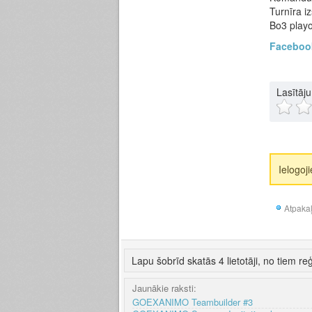
Turnīra i
Bo3 playo
Facebook
Lasītāj
Ielogoj
Atpaka
Lapu šobrīd skatās 4 lietotāji, no tiem reģ
Jaunākie raksti:
GOEXANIMO Teambuilder #3