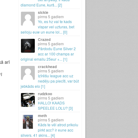
diamond Eune, kurš.
.
.
[2]
sickie
5 gadiem
Yo, es hz vai te kads
vispar vel uzturas, bet
selloju euw un eune lol.
.
.
[0]
Crazed
5 gadiem
Pārdodu Eune Silver 2
acc ar 100 champs ar
original emailu 25eur +.
.
.
[1]
kā arī
crackhead
5 gadiem
rī
Izīrēšu league acc uz
nedēļu pa piecīti, var būt
jebkāds elo [1]
rudzkoo
5 gadiem
HALLO! KAADS
SPEELEE LOLU? [3]
meth
5 gadiem
Kāds te vēl atrod prikolu
pirkt acc? ir eune acc
silvers.
41 skins.
.
.
[4]