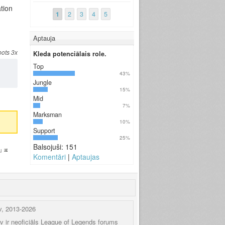
tion
1
2
3
4
5
Aptauja
bots 3x
Kleda potenciālais role.
Top
43%
Jungle
15%
Mid
7%
Marksman
10%
Support
25%
Balsojuši: 151
u
Komentāri
|
Aptaujas
v, 2013-2026
.lv ir neoficiāls League of Legends forums