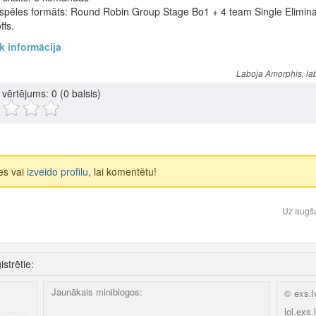
zspēles formāts: Round Robin Group Stage Bo1 + 4 team Single Elimina
ffs.
 informācija
Laboja Amorphis, la
u vērtējums:
0
(0 balsis)
ies vai
izveido profilu
, lai komentētu!
ļ
Uz augš
istrētie:
Jaunākais miniblogos:
© exs.l
lol.exs