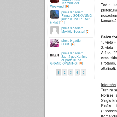
Teambuilder
Tad nu kā
Weekend! [
9
]
pieteiku
9 gadiem
nosaukumu
Pirmais GOEXANIMO
jaunā kluba LoL 5x5
komandām,
ir klāt! [
11
]
9 gadiem
Meklēju Boosteri [
5
]
Balvu fo
9 gadiem
1. vieta 
OSRS [
4
]
2. vieta 
Arī skatīt
9 gadiem
Jaunā goeXanimo
citas izkl
eSporta kluba
Protams, 
GRAND OPENING [
10
]
attālināti.
1
2
3
4
5
Informācij
Turnīra s
Norises l
Single El
Fināls – 
(* norise
Komandu 