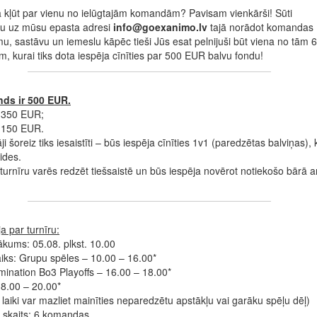
 kļūt par vienu no ielūgtajām komandām? Pavisam vienkārši! Sūti
mu uz mūsu epasta adresi
info@goexanimo.lv
tajā norādot komandas
, sastāvu un iemeslu kāpēc tieši Jūs esat pelnijuši būt viena no tām 6
 kurai tiks dota iespēja cīnīties par 500 EUR balvu fondu!
nds ir 500 EUR.
– 350 EUR;
– 150 EUR.
āji šoreiz tiks iesaistīti – būs iespēja cīnīties 1v1 (paredzētas balviņas), 
aides.
turnīru varēs redzēt tiešsaistē un būs iespēja novērot notiekošo bārā a
a par turnīru:
ākums: 05.08. plkst. 10.00
aiks: Grupu spēles – 10.0
0 – 16.00*
imination Bo3 Playoffs – 16.00 – 18.00*
18.00 – 20.00*
s laiki var mazliet mainīties neparedzētu apstākļu vai garāku spēļu dēļ)
skaits: 6 komandas