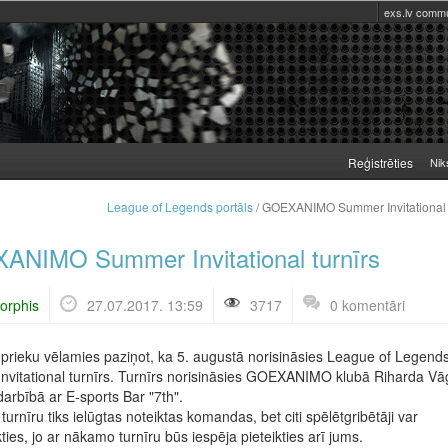
exs.lv commu
Reģistrēties
Nik
League of Legends portāls
/ GOEXANIMO Summer Invitational t
NIMO Summer Invitational turnīrs
orphis
27.07.2017. 13:59
3717
0 komentāri
o prieku vēlamies paziņot, ka 5. augustā norisināsies League of Legend
vitational turnīrs. Turnīrs norisināsies GOEXANIMO klubā Riharda V
darbībā ar E-sports Bar "7th".
turnīru tiks ielūgtas noteiktas komandas, bet citi spēlētgribētāji var
ties, jo ar nākamo turnīru būs iespēja pieteikties arī jums.