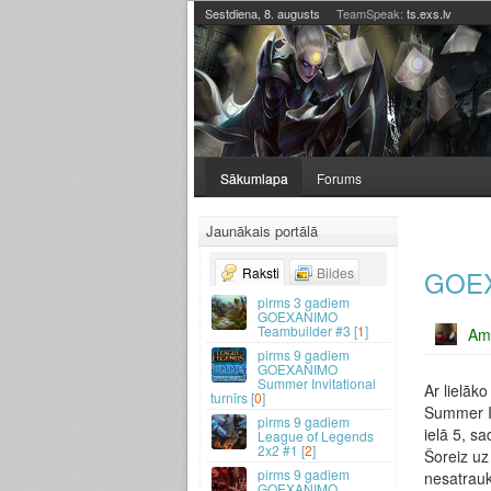
Sestdiena, 8. augusts
TeamSpeak:
ts.exs.lv
Sākumlapa
Forums
Jaunākais portālā
GOEXA
Raksti
Bildes
3 gadiem
GOEXANIMO
Teambuilder #3 [
1
]
Am
9 gadiem
GOEXANIMO
Summer Invitational
Ar lielāk
turnīrs [
0
]
Summer In
9 gadiem
ielā 5, sa
League of Legends
2x2 #1 [
2
]
Šoreiz uz 
9 gadiem
nesatrauk
GOEXANIMO