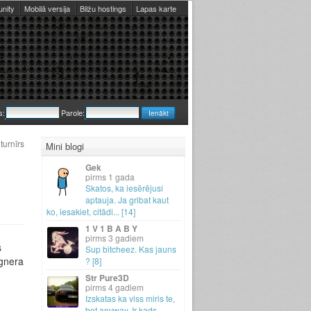
nity
Mobilā versija
Bilžu hostings
Lapas karte
s:
Parole:
urnīrs
Mini blogi
Gek
1 gada
Skatos, ka iesērējusi
aptauja.
Ja gribat kaut
ko, iesakiet, citādi.
.
.
[14]
1 V 1 B A B Y
3 gadiem
s
Sup bitcheez.
Kas jauns
āgnera
? [8]
Str Pure3D
4 gadiem
Izskatas ka viss miris te,
bet anyway.
Ir kads