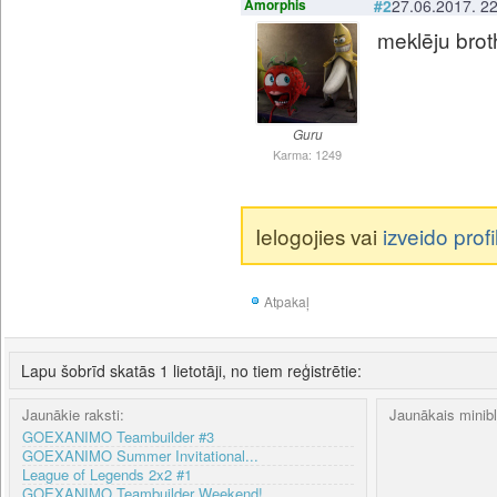
Amorphis
#2
27.06.2017. 2
meklēju brot
Guru
Karma: 1249
Ielogojies vai
izveido profi
Atpakaļ
Lapu šobrīd skatās 1 lietotāji, no tiem reģistrētie:
Jaunākie raksti:
Jaunākais minib
GOEXANIMO Teambuilder #3
GOEXANIMO Summer Invitational...
League of Legends 2x2 #1
GOEXANIMO Teambuilder Weekend!