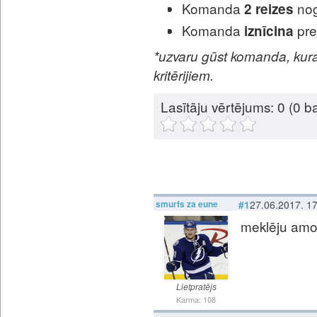
Komanda
nog
2 reizes
Komanda
pre
iznīcina
*uzvaru gūst komanda, kura
kritērijiem.
Lasītāju vērtējums:
0
(0 ba
smurfs za eune
#1
27.06.2017. 1
meklēju amor
Lietpratējs
Karma: 108