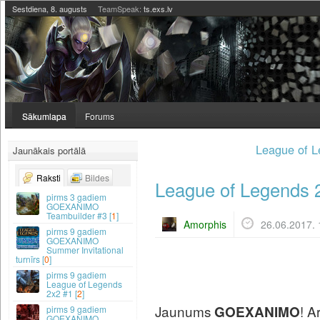
Sestdiena, 8. augusts
TeamSpeak:
ts.exs.lv
Sākumlapa
Forums
League of L
Jaunākais portālā
Raksti
Bildes
League of Legends 
3 gadiem
GOEXANIMO
Teambuilder #3 [
1
]
Amorphis
26.06.2017. 
9 gadiem
GOEXANIMO
Summer Invitational
turnīrs [
0
]
9 gadiem
League of Legends
2x2 #1 [
2
]
Jaunums
! A
GOEXANIMO
9 gadiem
GOEXANIMO