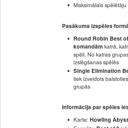
Maksimālais spēlētāju
Pasākuma izspēles formā
Round Robin Best of
katrā, kat
komandām
spēli. No katras grup
izslēgšanas spēlēs
Single Elimination Be
tiek izveidots balstot
grupās
Informācija par spēles i
Karte:
Howling Abys