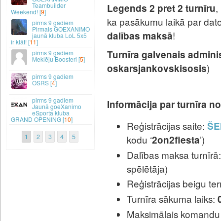
,
Teambuilder
Legends 2 pret 2
turnīru
Weekend! [
9
]
ka pasākumu laikā par dato
9 gadiem
Pirmais GOEXANIMO
!
dalības maksā
jaunā kluba LoL 5x5
ir klāt! [
11
]
Turnīra galvenais adminis
9 gadiem
Meklēju Boosteri [
5
]
)
oskarsjankovskisosis
9 gadiem
OSRS [
4
]
9 gadiem
Informācija par turnīra nor
Jaunā goeXanimo
eSporta kluba
GRAND OPENING [
10
]
Reģistrācijas saite:
ŠE
1
2
3
4
5
kodu ‘
’)
2on2fiesta
Dalības maksa turnīrā
spēlētāja)
Reģistrācijas beigu te
Turnīra sākuma laiks:
Maksimālais komandu 