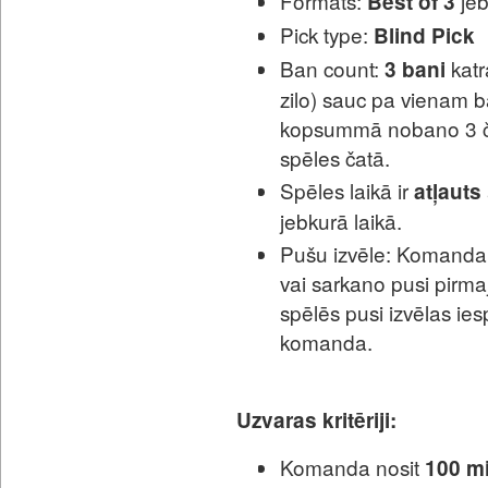
Formāts:
jeb
Best of 3
Pick type:
Blind Pick
Ban count:
kat
3 bani
zilo) sauc pa vienam
kopsummā nobano 3 čem
spēles čatā.
Spēles laikā ir
atļauts
jebkurā laikā.
Pušu izvēle: Komanda, 
vai sarkano pusi pirm
spēlēs pusi izvēlas ie
komanda.
Uzvaras kritēriji:
Komanda nosit
100 m