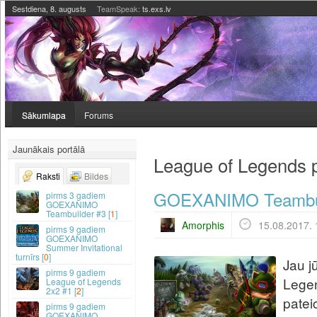
Sestdiena, 8. augusts
TeamSpeak:
ts.exs.lv
Sākumlapa
Forums
Jaunākais portālā
League of Legends p
Raksti
Bildes
GOEXANIMO Teambui
3 gadiem
GOEXANIMO
Teambuilder #3 [
1
]
Amorphis
15.08.2017. 
9 gadiem
GOEXANIMO
Summer Invitational
turnīrs [
0
]
Jau j
9 gadiem
Lege
League of Legends
2x2 #1 [
2
]
pateic
9 gadiem
GOEXANIMO