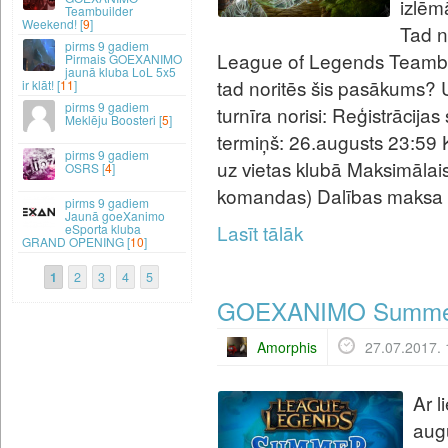
izlēm
Teambuilder
Weekend! [
9
]
Tad n
9 gadiem
League of Legends Teambui
Pirmais GOEXANIMO
jaunā kluba LoL 5x5
tad noritēs šis pasākums? Uz
ir klāt! [
11
]
9 gadiem
turnīra norisi: Reģistrācija
Meklēju Boosteri [
5
]
termiņš: 26.augusts 23:59
9 gadiem
uz vietas klubā Maksimālais 
OSRS [
4
]
komandas) Dalības maksa tu
9 gadiem
Jaunā goeXanimo
Lasīt tālāk
eSporta kluba
GRAND OPENING [
10
]
1
2
3
4
5
GOEXANIMO Summer In
Amorphis
27.07.2017. 
Ar l
aug