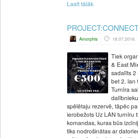
Lasīt tālāk
PROJECT:CONNECTI
Amorphis
18.07.2016. 
Tiek orga
& East Mixe
sadalīts 2
bet 2. lan
Turnīra s
dalībnieku
spēlētaju rezervē, tāpēc past
ierobežots Uz LAN turnīru 
komandas, kuras būs izcīnij
tiks nodrošinātas ar datorie