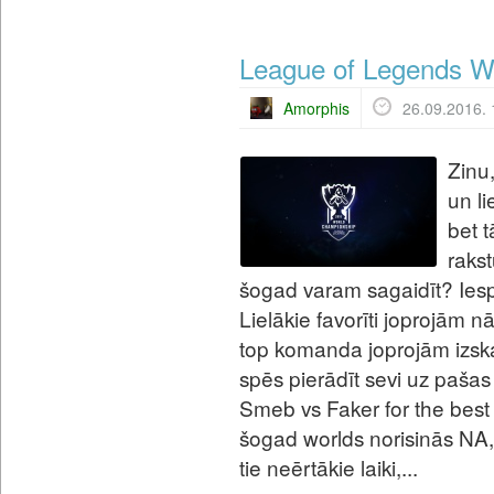
League of Legends W
Amorphis
26.09.2016. 
Zinu
un li
bet t
raks
šogad varam sagaidīt? Ies
Lielākie favorīti joprojām
top komanda joprojām izska
spēs pierādīt sevi uz pašas
Smeb vs Faker for the best p
šogad worlds norisinās NA, 
tie neērtākie laiki,...