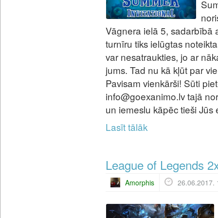
Summ
nor
Vāgnera ielā 5, sadarbībā a
turnīru tiks ielūgtas noteikt
var nesatraukties, jo ar nāk
jums. Tad nu kā kļūt par 
Pavisam vienkārši! Sūti pi
info@goexanimo.lv tajā n
un iemeslu kāpēc tieši Jūs e
Lasīt tālāk
League of Legends 2
Amorphis
26.06.2017. 