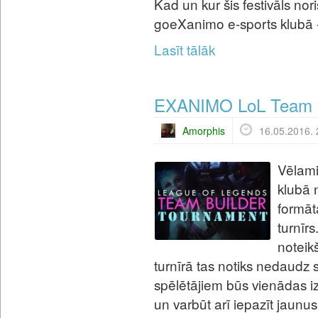
Kad un kur šis festivāls nor
goeXanimo e-sports klubā 
Lasīt tālāk
EXANIMO LoL Team Bu
Amorphis
16.05.2016. 
Vēlami
klubā 
formāta
turnīr
noteikš
turnīrā tas notiks nedaudz s
spēlētājiem būs vienādas iz
un varbūt arī iepazīt jaunu