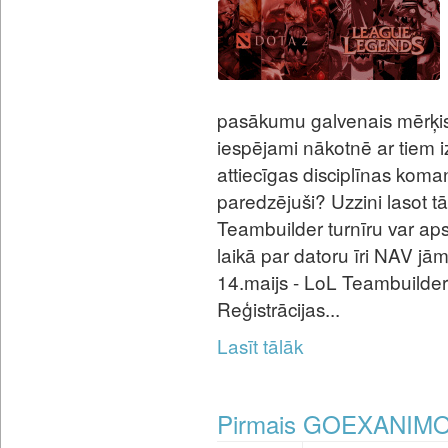
pasākumu galvenais mērķis i
iespējami nākotnē ar tiem
attiecīgas disciplīnas kom
paredzējuši? Uzzini lasot t
Teambuilder turnīru var a
laikā par datoru īri NAV jām
14.maijs - LoL Teambuilder! 
Reģistrācijas...
Lasīt tālāk
Pirmais GOEXANIMO ja