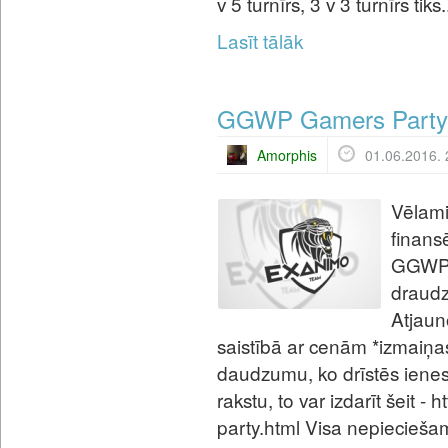
v 5 turnīrs, 3 v 3 turnīrs tiks.
Lasīt tālāk
GGWP Gamers Party
Amorphis
01.06.2016. 
Vēlami
finans
GGWP 
draudz
Atjaun
saistībā ar cenām *izmaiņas
daudzumu, ko drīstēs ienest 
rakstu, to var izdarīt šeit -
party.html Visa nepiecieša