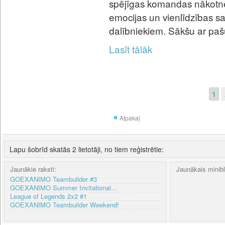
spējīgas komandas nākotnē.
emocijas un vienlīdzības saj
dalībniekiem. Sākšu ar pašu
Lasīt tālāk
1
Atpakaļ
Lapu šobrīd skatās 2 lietotāji, no tiem reģistrētie:
Jaunākie raksti:
Jaunākais minib
GOEXANIMO Teambuilder #3
GOEXANIMO Summer Invitational...
League of Legends 2x2 #1
GOEXANIMO Teambuilder Weekend!