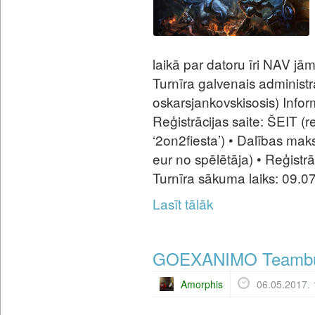
laikā par datoru īri NAV jām
Turnīra galvenais administr
oskarsjankovskisosis) Informā
Reģistrācijas saite: ŠEIT (
‘2on2fiesta’) • Dalības ma
eur no spēlētāja) • Reģistrā
Turnīra sākuma laiks: 09.07
Lasīt tālāk
GOEXANIMO Teambui
Amorphis
06.05.2017. 