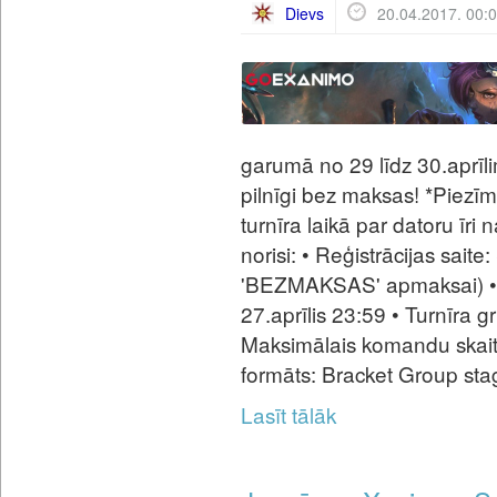
Dievs
20.04.2017. 00:
garumā no 29 līdz 30.aprīlim
pilnīgi bez maksas! *Piezīm
turnīra laikā par datoru īri 
norisi: • Reģistrācijas sait
'BEZMAKSAS' apmaksai) • R
27.aprīlis 23:59 • Turnīra gr
Maksimālais komandu skait
formāts: Bracket Group stag
Lasīt tālāk