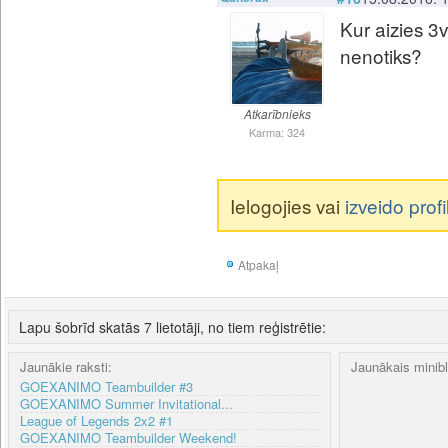
Kur aizies 3v
nenotiks?
Atkarībnieks
Karma: 324
Ielogojies vai
izveido profi
Atpakaļ
Lapu šobrīd skatās 7 lietotāji, no tiem reģistrētie:
Jaunākie raksti:
Jaunākais minib
GOEXANIMO Teambuilder #3
GOEXANIMO Summer Invitational...
League of Legends 2x2 #1
GOEXANIMO Teambuilder Weekend!