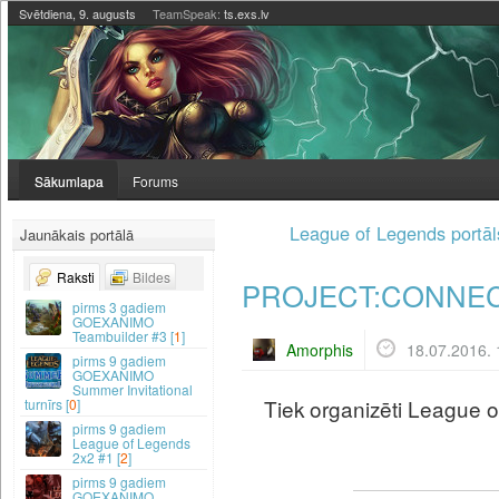
Svētdiena, 9. augusts
TeamSpeak:
ts.exs.lv
Sākumlapa
Forums
League of Legends portāl
Jaunākais portālā
Raksti
Bildes
PROJECT:CONNECT
3 gadiem
GOEXANIMO
Teambuilder #3 [
1
]
Amorphis
18.07.2016. 
9 gadiem
GOEXANIMO
Summer Invitational
Tiek organizēti League 
turnīrs [
0
]
9 gadiem
League of Legends
2x2 #1 [
2
]
9 gadiem
GOEXANIMO