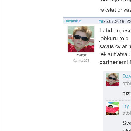
rakstat priva
DavidsBle
#9
25.07.2016. 2
Labdien, esm
jebkuru role
savus cv ar 
ieklaut atsa
Profiņš
partneriem! 
Karma: 293
Dav
atbi
aizm
Try
atbi
Sve
pie