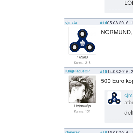
LO
cjmata
#14
05.08.2016. 
NORMUND, k
Profiņš
Karma: 218
KingPlagueOP
#15
14.08.2016. 
500 Euro ko
cjm
atbi
Lietpratējs
del
Karma: 131
Qanerax
#16
15.08.2016. 