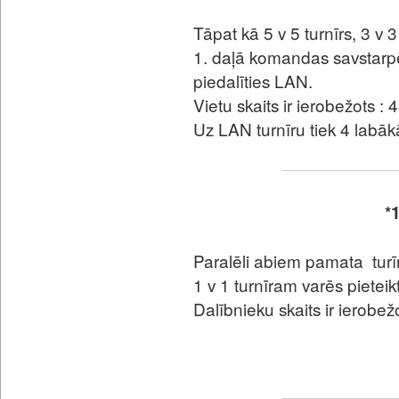
Tāpat kā 5 v 5 turnīrs, 3 v 3 
1. daļā komandas savstarpē
piedalīties LAN.
Vietu skaits ir ierobežots :
Uz LAN turnīru tiek 4 labā
*1
Paralēli abiem pamata turīri
1 v 1 turnīram varēs pieteik
Dalībnieku skaits ir ierobež