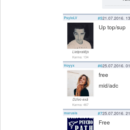
PsyloLV
#5
21.07.2016. 1
Up top/sup
Lietpratējs
Karma: 134
Hoyyx
#6
25.07.2016. 0
free
mid/adc
Dzīvo exā
Karma: 467
marusis
#7
25.07.2016. 2
Free