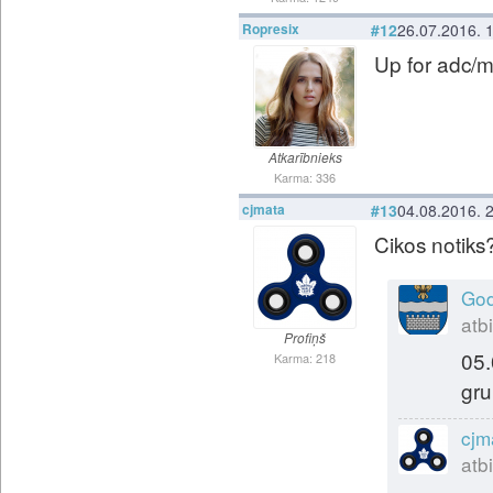
Ropresix
#12
26.07.2016. 
Up for adc/m
Atkarībnieks
Karma: 336
cjmata
#13
04.08.2016. 
Cikos notiks
Go
atbi
Profiņš
05.
Karma: 218
gru
cjm
atbi