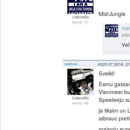
Mid/Jungle
Lietpratējs
Karma: 177
mar
atbi
Vel
rudzkoo
#8
25.07.2016. 2
Sveiki!
Esmu gataav
Vienmeer buu
Lietpratējs
Speeleeju su
Karma: 195
ja tiksim un
atbrauc preti
mainoju sup