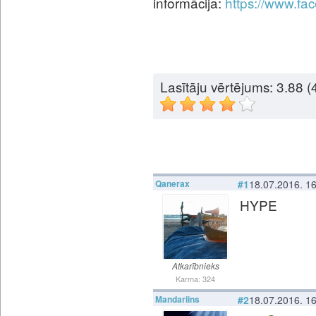
informācija:
https://www.fa
Lasītāju vērtējums:
3.88
(4
Qanerax
#1
18.07.2016. 1
HYPE
Atkarībnieks
Karma: 324
Mandariins
#2
18.07.2016. 1