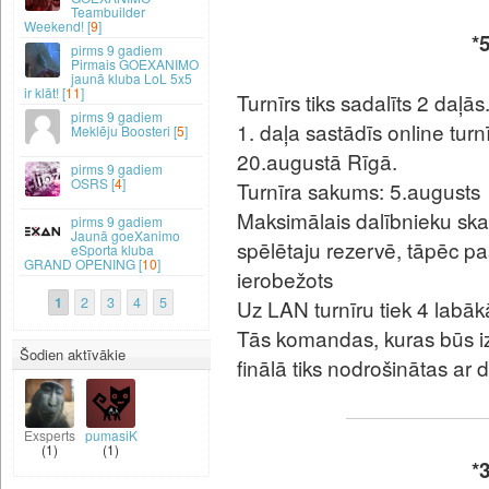
Teambuilder
Weekend! [
9
]
*5
9 gadiem
Pirmais GOEXANIMO
jaunā kluba LoL 5x5
ir klāt! [
11
]
Turnīrs tiks sadalīts 2 daļās
9 gadiem
1. daļa sastādīs online turnī
Meklēju Boosteri [
5
]
20.augustā Rīgā.
9 gadiem
OSRS [
4
]
Turnīra sakums: 5.augusts
Maksimālais dalībnieku ska
9 gadiem
Jaunā goeXanimo
spēlētaju rezervē, tāpēc past
eSporta kluba
GRAND OPENING [
10
]
ierobežots
1
2
3
4
5
Uz LAN turnīru tiek 4 labā
Tās komandas, kuras būs iz
Šodien aktīvākie
finālā tiks nodrošinātas ar 
Exsperts
pumasiK
(1)
(1)
*3