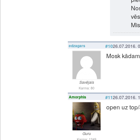
Nos
vēs
Mis
edzagars
#10
26.07.2016. 
Mosk kādam 
Savējais
Karma: 80
Amorphis
#11
26.07.2016. 
open uz top/
Guru
Karma: 1249