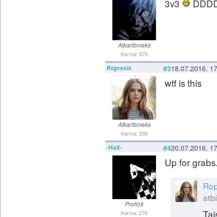
3v3
DDD
Atkarībnieks
Karma: 379
Ropresix
#3
18.07.2016. 1
wtf is this
Atkarībnieks
Karma: 336
-HaX-
#4
20.07.2016. 1
Up for grab
Rop
atbi
Profiņš
Tai
Karma: 276