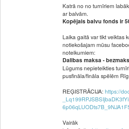
Katrā no no turnīriem labāk
ar balvām.
Kopējais balvu fonds ir 5
Laika gaitā var tikt veiktas
notiekošajam mūsu facebook
noteikumiem:
Dalibas maksa - bezmaks
Lūgums nepieteikties turnīri
pusfināla/fināla spēlēm Rīg
REĢISTRĀCIJA:
https://d
_Lq199RPJSBSIjbaDK3fYi
6p06qLUODts7B_9NJA1F5
Vairāk