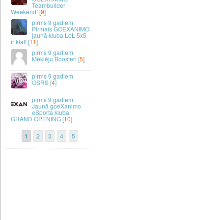
Teambuilder
Weekend! [
9
]
9 gadiem
Pirmais GOEXANIMO
jaunā kluba LoL 5x5
ir klāt! [
11
]
9 gadiem
Meklēju Boosteri [
5
]
9 gadiem
OSRS [
4
]
9 gadiem
Jaunā goeXanimo
eSporta kluba
GRAND OPENING [
10
]
1
2
3
4
5