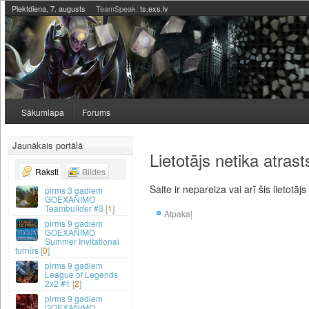
Piektdiena, 7. augusts
TeamSpeak:
ts.exs.lv
Sākumlapa
Forums
Jaunākais portālā
Lietotājs netika atrast
Raksti
Bildes
Saite ir nepareiza vai arī šis lietotājs
3 gadiem
GOEXANIMO
Teambuilder #3 [
1
]
Atpakaļ
9 gadiem
GOEXANIMO
Summer Invitational
turnīrs [
0
]
9 gadiem
League of Legends
2x2 #1 [
2
]
9 gadiem
GOEXANIMO