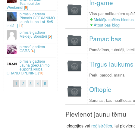
In-game
Teambuilder
Weekend! [
9
]
Viss par notikumiem spēl
9 gadiem
Pirmais GOEXANIMO
Meklēju spēles biedrus
jaunā kluba LoL 5x5
Attīstības blogi
ir klāt! [
11
]
9 gadiem
Meklēju Boosteri [
5
]
Pamācības
9 gadiem
Pamācības, tutoriāļi, iete
OSRS [
4
]
9 gadiem
Tirgus laukums
Jaunā goeXanimo
eSporta kluba
GRAND OPENING [
10
]
Pērk, pārdod, maina
1
2
3
4
5
Offtopic
Sarunas, kas neattiecas 
Pievienot jaunu tēmu
Ielogojies vai
reģistrējies
, lai pievie