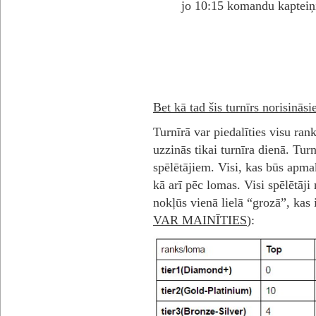
jo 10:15 komandu kapteiņi 
Bet kā tad šis turnīrs norisināsi
Turnīrā var piedalīties visu ran
uzzinās tikai turnīra dienā. Turn
spēlētājiem. Visi, kas būs apmak
kā arī pēc lomas. Visi spēlētāj
nokļūs vienā lielā “grozā”, kas
VAR MAINĪTIES
):