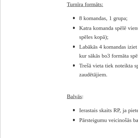
Turnīra formāts:
8 komandas, 1 grupa;
Katra komanda spēlē vien
spēles kopā);
Labākās 4 komandas iziet 
kur sākās bo3 formāta spē
Trešā vieta tiek noteikta s
zaudētājiem.
Balvās
:
Ierastais skaits RP, ja pi
Pārsteigumu veicinošās ba