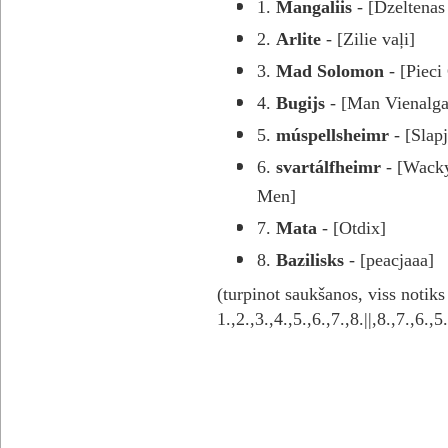
1.
Mangaliis
- [Dzeltenas 
2.
Arlite
- [Zilie vaļi]
3.
Mad Solomon
- [Pieci 
4.
Bugijs
- [Man Vienalga
5.
múspellsheimr
- [Slap
6.
svartálfheimr
- [Wacky
Men]
7.
Mata
- [Otdix]
8.
Bazilisks
- [
peacjaaa
]
(turpinot saukšanos, viss notiks
1.,2.,3.,4.,5.,6.,7.,8.||,8.,7.,6.,5.