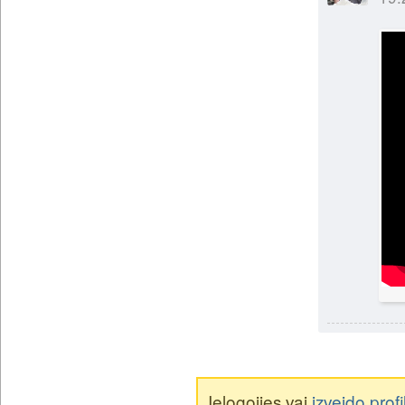
Ielogojies vai
izveido profi