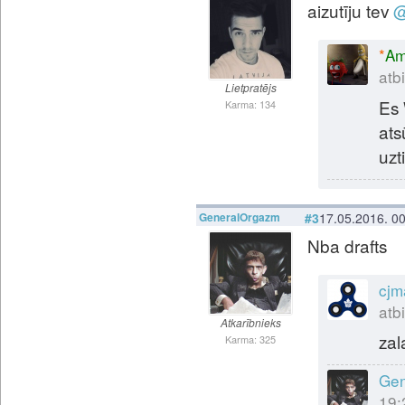
aizutīju tev
*
Am
atbi
Lietpratējs
Es 
Karma: 134
ats
uzt
GeneralOrgazm
#3
17.05.2016. 0
Nba drafts
cjm
atbi
Atkarībnieks
zal
Karma: 325
Gen
19: