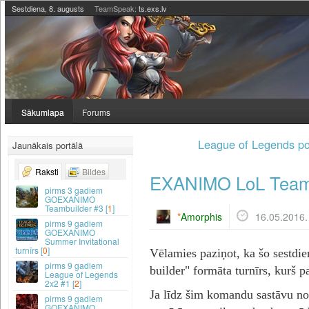
Sestdiena, 8. augusts
TeamSpeak:
ts.exs.lv
Sākumlapa
Forums
League of Legends po
Jaunākais portālā
Raksti
Bildes
EXANIMO LoL Team 
3 gadiem
GOEXANIMO
Teambuilder #3 [
1
]
*
Amorphis
16.05.2016.
9 gadiem
GOEXANIMO
Summer Invitational
turnīrs [
0
]
Vēlamies paziņot, ka šo sestdi
9 gadiem
builder" formāta turnīrs, kurš p
League of Legends
2x2 #1 [
2
]
Ja līdz šim komandu sastāvu note
9 gadiem
GOEXANIMO