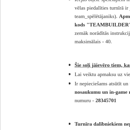
vēlas piedalīties turnīrā 
team_spēlētājaniks).
Apma
kods
"TEAMBUILDER
zemāk norādītās instrukcij
maksimālais - 40.
Šie soļi jāievēro tiem, k
Lai veiktu apmaksu uz vie
Ir nepieciešams
atsūtīt un
nosaukumu un in-game
numuru -
28345701
Turnīra dalībniekiem nep