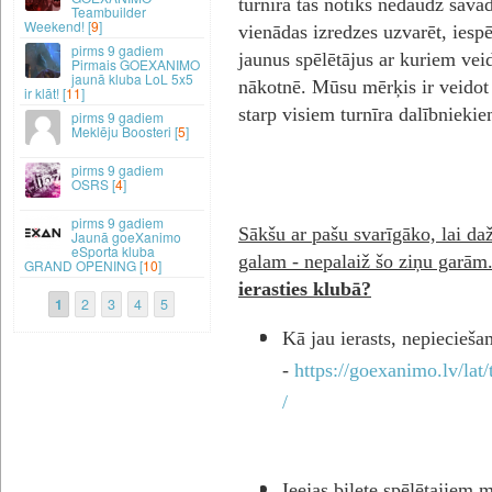
turnīrā tas notiks nedaudz savād
Teambuilder
Weekend! [
9
]
vienādas izredzes uzvarēt, iespēj
9 gadiem
jaunus spēlētājus ar kuriem ve
Pirmais GOEXANIMO
jaunā kluba LoL 5x5
nākotnē. Mūsu mērķis ir veidot 
ir klāt! [
11
]
starp visiem turnīra dalībnieki
9 gadiem
Meklēju Boosteri [
5
]
9 gadiem
OSRS [
4
]
9 gadiem
Sākšu ar pašu svarīgāko, lai daž
Jaunā goeXanimo
eSporta kluba
galam - nepalaiž šo ziņu garām
GRAND OPENING [
10
]
ierasties klubā?
1
2
3
4
5
Kā jau ierasts, nepieciešam
-
https://goexanimo.lv/lat
/
Ieejas biļete spēlētajiem