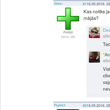
Gime+
#1
16.05.2016. 2
Kas notiks ja
mājās?
Dav
Profiņš
atbi
Karma: 299
Tad
*
Am
atbi
Vis
cil
vaj
nev
PsyloLV
#2
16.05.2016. 2