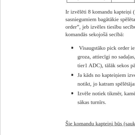
Ir izvēlēti 8 komandu kapteiņi (
sasniegumiem bagātākie spēlētaji
order”, jeb izvēles tiesību secību
komandās sekojošā secībā:
Visaugstāko pick order ieg
groza, attiecīgi no sadaļa
tier1 ADC), tālāk sekos pār
Ja kāds no kapteiņiem izvel
notikt, jo katram spēlētāja
Izvēle notiek tikmēr, kamē
sākas turnīrs.
Šie komandu kapteiņi būs (sauk