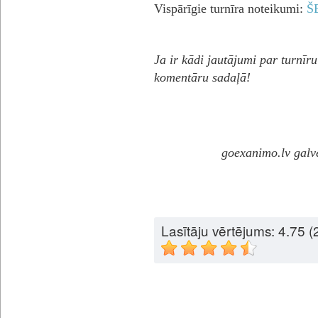
Vispārīgie turnīra noteikumi:
Š
Ja ir kādi jautājumi par turnīru 
komentāru sadaļā!
goexanimo.lv galve
Lasītāju vērtējums:
4.75
(2