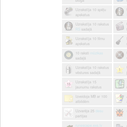
blogā
Uzrakstīja 10 spēļu
apskatus
Uzrakstīja 10 rakstus
RS
sadaļā
Uzrakstīja 10 filmu
apskatus
10 raksti
mūzikas
sadaļā
Uzrakstīja 10 rakstus
vēstures sadaļā
Uzrakstīja 15
jaunumu rakstus
Izveidoja MB ar 100
atbildēm
Uzvarēja 25
desu
partijas
runescape.exs.lv