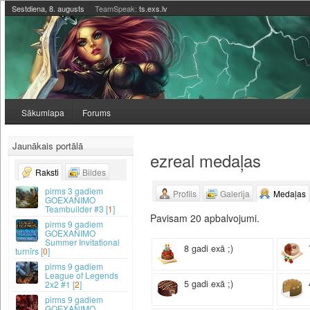
Sestdiena, 8. augusts
TeamSpeak:
ts.exs.lv
Sākumlapa
Forums
Jaunākais portālā
ezreal medaļas
Raksti
Bildes
3 gadiem
Profils
Galerija
Medaļas
GOEXANIMO
Teambuilder #3 [
1
]
Pavisam 20 apbalvojumi.
9 gadiem
GOEXANIMO
Summer Invitational
8 gadi exā ;)
turnīrs [
0
]
9 gadiem
League of Legends
5 gadi exā ;)
2x2 #1 [
2
]
9 gadiem
GOEXANIMO