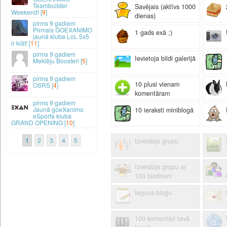
Teambuilder
Savējais (aktīvs 1000
Weekend! [
9
]
dienas)
9 gadiem
Pirmais GOEXANIMO
1 gads exā ;)
jaunā kluba LoL 5x5
ir klāt! [
11
]
9 gadiem
Ievietoja bildi galerijā
Meklēju Boosteri [
5
]
9 gadiem
10 plusi vienam
OSRS [
4
]
komentāram
9 gadiem
Jaunā goeXanimo
10 ieraksti miniblogā
eSporta kluba
GRAND OPENING [
10
]
1
2
3
4
5
Izveidoja grupu
Izveidoja grupu ar
100 biedriem
Ieguva blogu
100 komentāri tavā