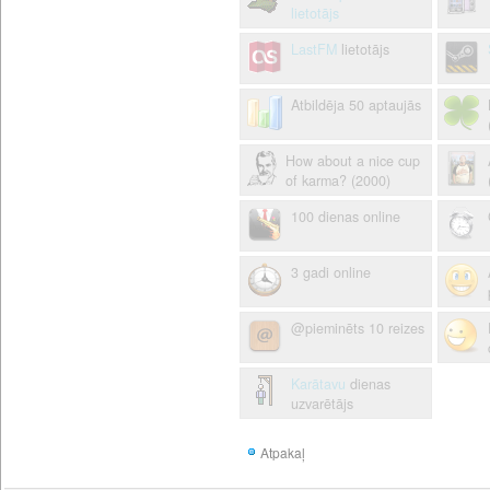
lietotājs
LastFM
lietotājs
Atbildēja 50 aptaujās
How about a nice cup
of karma? (2000)
100 dienas online
3 gadi online
@pieminēts 10 reizes
Karātavu
dienas
uzvarētājs
Atpakaļ