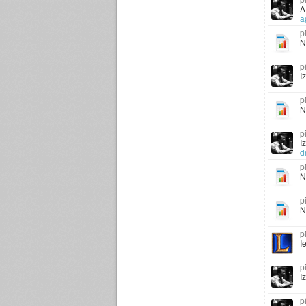
A
a
N
I
N
I
d
N
N
I
I