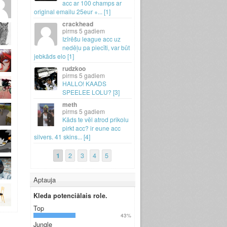
acc ar 100 champs ar
original emailu 25eur +.
.
.
[1]
crackhead
5 gadiem
Izīrēšu league acc uz
nedēļu pa piecīti, var būt
jebkāds elo [1]
rudzkoo
5 gadiem
HALLO! KAADS
SPEELEE LOLU? [3]
meth
5 gadiem
Kāds te vēl atrod prikolu
pirkt acc? ir eune acc
silvers.
41 skins.
.
.
[4]
1
2
3
4
5
Aptauja
Kleda potenciālais role.
Top
43%
Jungle