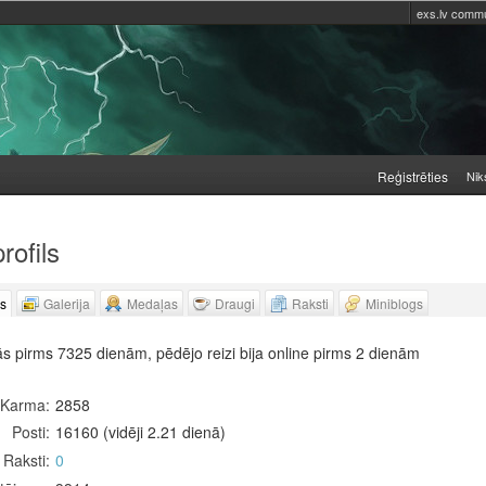
exs.lv commu
Reģistrēties
Nik
rofils
ls
Galerija
Medaļas
Draugi
Raksti
Miniblogs
ās pirms 7325 dienām, pēdējo reizi bija online pirms 2 dienām
Karma
2858
Posti
16160 (vidēji 2.21 dienā)
Raksti
0