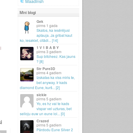
Maadinsh
Mini blogi
Gek
1 gada
Skatos, ka iesērējusi
aptauja.
Ja gribat kaut
ko, iesakiet, citādi.
.
.
[14]
1 V 1 B A B Y
3 gadiem
Sup bitcheez.
Kas jauns
? [8]
Str Pure3D
4 gadiem
Izskatas ka viss miris te,
bet anyway.
Ir kads
diamond Eune, kurš.
.
.
[2]
sickie
5 gadiem
Yo, es hz vai te kads
vispar vel uzturas, bet
selloju euw un eune lol.
.
.
[0]
i
Crazed
5 gadiem
Pārdodu Eune Silver 2