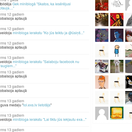
tbildēja
Gek miniblogā "Skatos, ka iesērējusi
ptauja...."
12 gadiem
obalsoja aptaujā
12 gadiem
zveidoja
minibloga ierakstu "Ko jūs teiktu ja @ūsiņš..."
12 gadiem
obalsoja aptaujā
13 gadiem
zveidoja
minibloga ierakstu "Salaboju facebook nu
raugiem..."
13 gadiem
obalsoja aptaujā
13 gadiem
obalsoja aptaujā
13 gadiem
eguva medaļu "
lol.exs.lv lietotājs
"
13 gadiem
zveidoja
minibloga ierakstu "Lai tiktu jūs iekļautu exa..."
13 gadiem