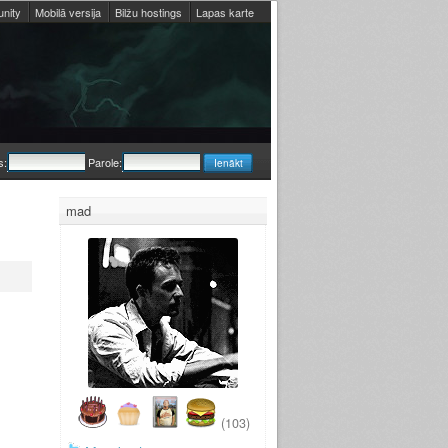
nity
Mobilā versija
Bilžu hostings
Lapas karte
s:
Parole:
mad
(103)