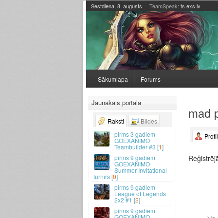
Sestdiena, 8. augusts
TeamSpeak:
ts.exs.lv
Sākumlapa
Forums
Jaunākais portālā
mad p
Raksti
Bildes
3 gadiem
Profi
GOEXANIMO
Teambuilder #3 [
1
]
Reģistrēj
9 gadiem
GOEXANIMO
Summer Invitational
turnīrs [
0
]
9 gadiem
League of Legends
2x2 #1 [
2
]
9 gadiem
GOEXANIMO