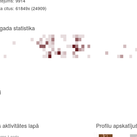
tējums
9914
a citus
61849x (24909)
gada statistika
i
 aktivitātes lapā
Profilu apskatījuš
1 gada