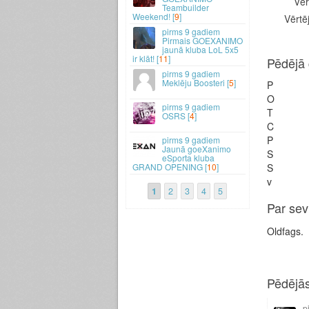
Vēr
Teambuilder
Weekend! [
9
]
Vērtēj
9 gadiem
Pirmais GOEXANIMO
jaunā kluba LoL 5x5
ir klāt! [
11
]
Pēdējā 
9 gadiem
Meklēju Boosteri [
5
]
P
O
9 gadiem
T
OSRS [
4
]
C
P
9 gadiem
Jaunā goeXanimo
S
eSporta kluba
GRAND OPENING [
10
]
S
v
1
2
3
4
5
Par sev
Oldfags.
Pēdējās