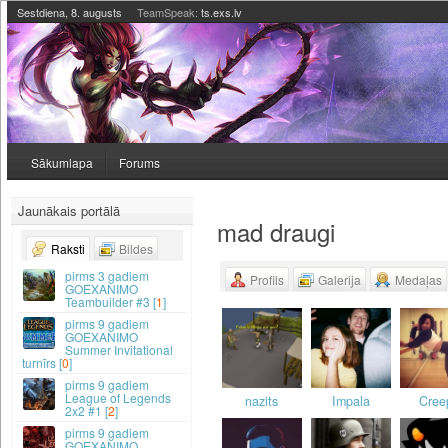
Sestdiena, 8. augusts
TeamSpeak:
ts.exs.lv
Sākumlapa
Forums
Jaunākais portālā
mad draugi
Raksti
Bildes
3 gadiem
Profils
Galerija
Medaļas
GOEXANIMO
Teambuilder #3 [
1
]
9 gadiem
GOEXANIMO
Summer Invitational
turnīrs [
0
]
9 gadiem
League of Legends
nazits
Impala
Cree
2x2 #1 [
2
]
9 gadiem
GOEXANIMO