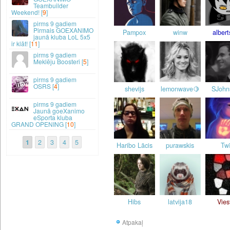
Teambuilder
Weekend! [
9
]
9 gadiem
Pirmais GOEXANIMO
Pampox
winw
alber
jaunā kluba LoL 5x5
ir klāt! [
11
]
9 gadiem
Meklēju Boosteri [
5
]
9 gadiem
OSRS [
4
]
shevijs
lemonwave🍋
SJohn
9 gadiem
Jaunā goeXanimo
eSporta kluba
GRAND OPENING [
10
]
1
2
3
4
5
Haribo Lācis
purawskis
Tw
Hibs
latvija18
Vies
Atpakaļ