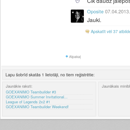
Cik daudz jāiepos
Oposite
07.04.2013
Jauki.
Apskatīt vēl 37 atbild
Atpakaļ
Lapu šobrīd skatās 1 lietotāji, no tiem reģistrētie:
Jaunākie raksti:
Jaunākais minib
GOEXANIMO Teambuilder #3
GOEXANIMO Summer Invitational...
League of Legends 2x2 #1
GOEXANIMO Teambuilder Weekend!