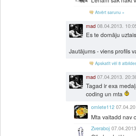
Atvērt sarunu »
mad
08.04.2013. 10:0
Es te domāju uztais
Jautājums - viens profils 
Apskatīt vēl 8 atbilde
mad
07.04.2013. 20:3
Tagad ir exa medaļa 
coding un mta
omlete112
07.04.20
Mta vaitadd nav 
Zveraboj
07.04.2013