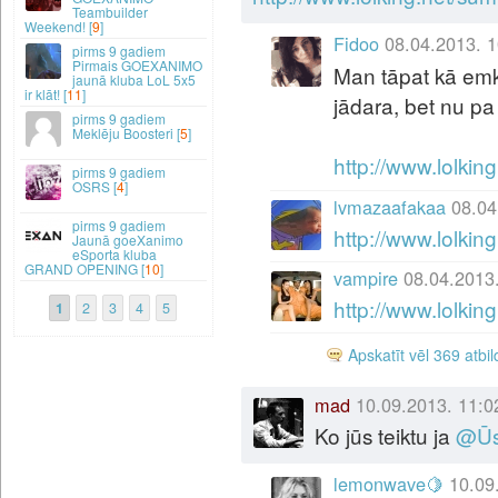
Teambuilder
Weekend! [
9
]
Fidoo
08.04.2013. 1
9 gadiem
Pirmais GOEXANIMO
Man tāpat kā emk
jaunā kluba LoL 5x5
ir klāt! [
11
]
jādara, bet nu p
9 gadiem
Meklēju Boosteri [
5
]
http://www.lolk
9 gadiem
OSRS [
4
]
lvmazaafakaa
08.04
9 gadiem
http://www.lolk
Jaunā goeXanimo
eSporta kluba
GRAND OPENING [
10
]
vampire
08.04.2013
http://www.lolk
1
2
3
4
5
Apskatīt vēl 369 atbi
mad
10.09.2013. 11:0
Ko jūs teiktu ja
@
Ūs
lemonwave🍋
10.09