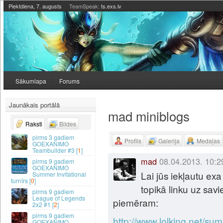
Piektdiena, 7. augusts
TeamSpeak:
ts.exs.lv
Sākumlapa
Forums
Jaunākais portālā
mad miniblogs
Raksti
Bildes
3 gadiem
Profils
Galerija
Medaļas
GOEXANIMO
Teambuilder #3 [
1
]
mad
08.04.2013. 10:2
9 gadiem
GOEXANIMO
Lai jūs iekļautu exa 
Summer Invitational
turnīrs [
0
]
topikā linku uz savi
9 gadiem
League of Legends
piemēram:
2x2 #1 [
2
]
9 gadiem
http://www.lolking.net/
GOEXANIMO