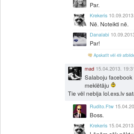
Par.
Krekeris
10.09.2013
Nē. Noteikti nē.
Danalabi
10.09.201
Par!
Apskatīt vēl 49 atbild
mad
15.04.2013. 19:3
Salaboju facebook 
meklētāju
Tie vēl nebija lol.exs.lv sata
Rudito.Ftw
15.04.20
Boss.
Krekeris
15.04.2013
Lēnām sāk nākt vi