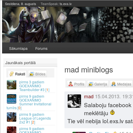
Sestdiena, 8. augusts
TeamSpeak:
ts.exs.lv
Sākumlapa
Forums
Jaunākais portālā
mad miniblogs
Raksti
Bildes
3 gadiem
Profils
Galerija
Medaļas
GOEXANIMO
Teambuilder #3 [
1
]
mad
15.04.2013. 19:3
9 gadiem
GOEXANIMO
Salaboju facebook 
Summer Invitational
turnīrs [
0
]
meklētāju
9 gadiem
League of Legends
Tie vēl nebija lol.exs.lv sata
2x2 #1 [
2
]
9 gadiem
GOEXANIMO