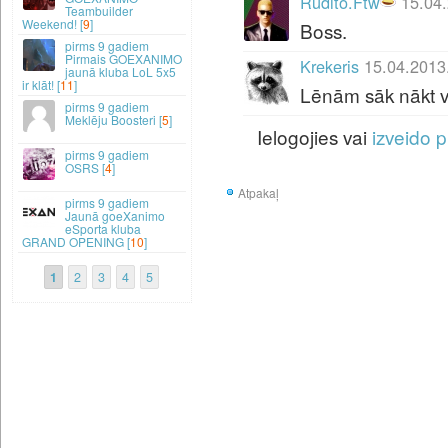
Rudito.Ftw
15.04.
Teambuilder
Weekend! [
9
]
Boss.
9 gadiem
Pirmais GOEXANIMO
Krekeris
15.04.2013
jaunā kluba LoL 5x5
ir klāt! [
11
]
Lēnām sāk nākt vi
9 gadiem
Meklēju Boosteri [
5
]
Ielogojies vai
izveido p
9 gadiem
OSRS [
4
]
Atpakaļ
9 gadiem
Jaunā goeXanimo
eSporta kluba
GRAND OPENING [
10
]
1
2
3
4
5