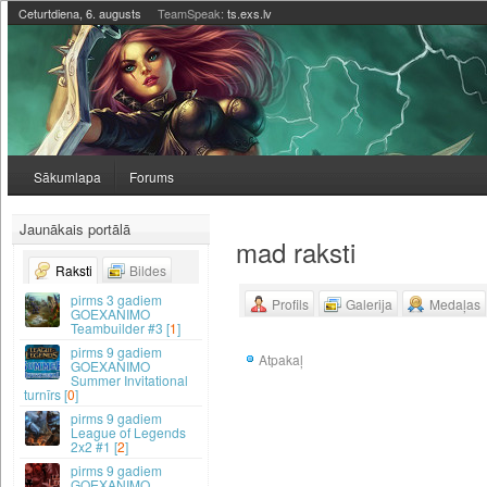
Ceturtdiena, 6. augusts
TeamSpeak:
ts.exs.lv
Sākumlapa
Forums
Jaunākais portālā
mad raksti
Raksti
Bildes
3 gadiem
Profils
Galerija
Medaļas
GOEXANIMO
Teambuilder #3 [
1
]
9 gadiem
Atpakaļ
GOEXANIMO
Summer Invitational
turnīrs [
0
]
9 gadiem
League of Legends
2x2 #1 [
2
]
9 gadiem
GOEXANIMO