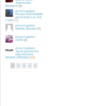
Teambuilder
Weekend! [
9
]
9 gadiem
Pirmais GOEXANIMO
jaunā kluba LoL 5x5
ir klāt! [
11
]
9 gadiem
Meklēju Boosteri [
5
]
9 gadiem
OSRS [
4
]
9 gadiem
Jaunā goeXanimo
eSporta kluba
GRAND OPENING [
10
]
1
2
3
4
5