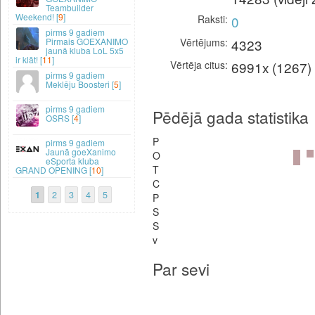
Teambuilder
Weekend! [
9
]
Raksti
0
9 gadiem
Vērtējums
4323
Pirmais GOEXANIMO
jaunā kluba LoL 5x5
ir klāt! [
11
]
Vērtēja citus
6991x (1267)
9 gadiem
Meklēju Boosteri [
5
]
9 gadiem
Pēdējā gada statistika
OSRS [
4
]
P
9 gadiem
Jaunā goeXanimo
O
eSporta kluba
T
GRAND OPENING [
10
]
C
1
2
3
4
5
P
S
S
v
Par sevi