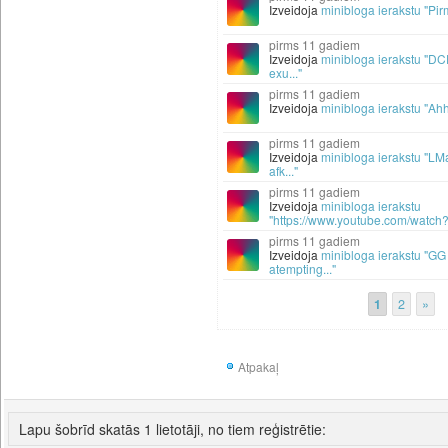
Izveidoja
minibloga ierakstu "Pir
11 gadiem
Izveidoja
minibloga ierakstu "DCD
exu..."
11 gadiem
Izveidoja
minibloga ierakstu "Ah
11 gadiem
Izveidoja
minibloga ierakstu "LMa
afk..."
11 gadiem
Izveidoja
minibloga ierakstu
"https://www.youtube.com/watch
11 gadiem
Izveidoja
minibloga ierakstu "GG 
atempting..."
1
2
»
Atpakaļ
Lapu šobrīd skatās 1 lietotāji, no tiem reģistrētie: