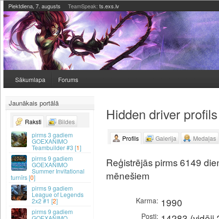
Piektdiena, 7. augusts
TeamSpeak:
ts.exs.lv
Sākumlapa
Forums
Jaunākais portālā
Hidden driver profils
Raksti
Bildes
3 gadiem
Profils
Galerija
Medaļas
GOEXANIMO
Teambuilder #3 [
1
]
9 gadiem
Reģistrējās pirms 6149 dien
GOEXANIMO
Summer Invitational
mēnešiem
turnīrs [
0
]
9 gadiem
League of Legends
Karma
1990
2x2 #1 [
2
]
9 gadiem
Posti
14283 (vidēji 
GOEXANIMO