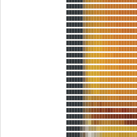
█████
█
█
█
██
████
█████████
██
█████
█
█
█
██
████
█████
██████
█████
█
█
█
█
███
███
██████████
██████
█
█
██
████
████
███████
██████
█
█
██
██
████
████
█████
██████
█
█
██
███
████
████████
██████
█
█
██
███
██
████
██████
██████
█
█
██
███
██
████
██████
██████
█
█
█
███
██
███
████████
██████
█
█
█
███
██
█████
██████
██████
█
█
████
██
█████
██████
██████
█
█
████
████
█████████
██████
█
█
██
██
███
██████████
██████
█
█
█
███
████
█████████
██████
█
█
█
█
██
███
███
███████
██████
█
█
█
██
████
████
██████
██████
█
█
█
█
█
█
█
███████████
█
██████
█
█
█
███
█
█
█
█
█
███
██
█
██
██████
█
██
█
████
██
█████
███
█
█████
█
█
█
█
█
█
█
█
███
███
██
█
███
█████
█
█
█
█
██
█
█
██
████████
██
█████
█
█
█
█
█
█
█
█
█
█████
████
██