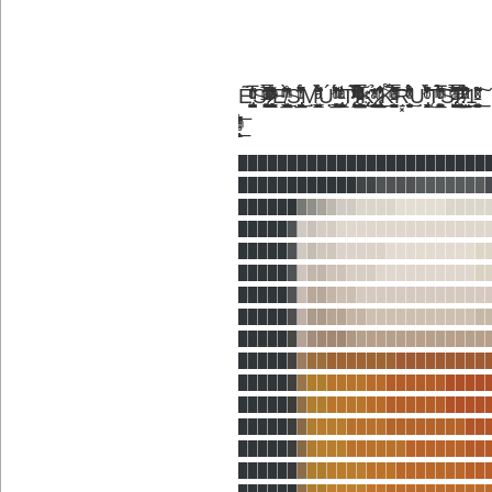
Ẽ̡̺͖̙̭͉͔͎̰̯̺ͭ͐͑ͬͧͩ͂̅͗ͨ̎͘ͅS̶͓̱͕͔̹̞̦̫̘̪̜̩͖͉ͣ̏͂ͭͥ̐ͥ̈ͧ̀ͫ͒̿͢ͅ ̷̷ͯ̆ͣ̒̓̆ͫ̈́͋̓͒ͭ̔ͩ̂͏̨̖͍̗͚͇̻E̸͇̰̖̘̤̰͓̼͔͚̲̯̱͓̤̳̦̖͆͐ͪ͆ͫ̀̆͊̊͢S̢̡̘̱̭̱̤͚̘̫̠̲̗̯̝͚̙̯̐̑͋̄ͧ̏̒̌ͭ́̚͢ͅM̛̫̣͓̭̝̮̗͙̰͇̰̫̖͋ͣͣ͆̽̽̾̀́͘Ứ̻̲͔͇̣̣̩͔̔̂͐͌́̌ͥ̌ͥͧ̒̃́ ̢̳̣̥͔͖̮͈̪̦̦̳̩̳̞̾ͬͣͭ̐ͨ͐̔T̨̨̨̞̘̭ͮͯ̽ͬ́͒ͯ̀͛͑ͬ̅ͥͯ̆̕͜Ȋ̷̵̇̋̌͒ͩ̐ͭͩ͌̿ͮ̓̋̀ͯ̓ͦ̽͢҉̲̳̲͇͈͉̙͍̪̖̳̟̫̤̻̰̝̤K̆ͮ̒̑̍ͣ̉̑̓҉҉̢͈͕͙̣̱̩͍̺̣͟͡ ̷̴̢͚͍̲̠͔̖̘̳̳̣͎̌͒̓̌͂̋ͬ̾͒̾͟K̵̮͙̦̺̱͉̫͎̯̮͕͙͌͑̆̉̍̿ͩ̔̋ͣ́̃ͫ̎̏̄̔́̚͠Ṟ͓̹͚͈̥̣̫̈́̈́̾̇̍̌̄ͦͯ̊̍͗̄̾̌̓ͥ́͢Ư̢̭̳͉̹͉̞̭̣̘͔ͦ́ͭ̂̂̓͒͒͋̃̓́̀T̨̨͖̙̘̲̪̤͓̰̤̖̭̋̅ͫ̇̉̊ͧ̅̊̀ͬ̏̏ͨ͠S̵̡͙͚͙͙͖̼̆̉́ͫ̌͒̈̃ͣ͊͂̓̿͆̚͝͡!̊ͩͤͧ̇̋̑͆͆͌̽͟͏̷̝̱͈̠̠̲͎̗͓̱͘!̸̫̺̲̫͆͒̉̉̽̆̀̎͑ͣͩ̏͢1̵̟̭̦̹̫͉̦̗̫̤̰͎͙͓̝̆͑ͯͪ̏͌͐ͨ͘͟͟͠
█████████████████████████
████████████
██
████
███████
██████
█
█
█
█
██
████
█████
████
█████
█
█
█
██
███████████████
█████
█
█
█
██
█████
█████████
█
█████
█
█
██
██
███
██████████
█
█████
█
█
██
█
██
█████████████
█████
█
█
██
██
██
███████████
█
█████
█
█
█
███
█
█████████████
█████
█
█
██
███████
█████████
█████
█
█
██
████
██
██████
████
█████
█
█
██
████
██
██████
████
█████
█
█
█
███
████
████████
██
█████
█
█
█
███
██████
██████
██
█████
█
█
██
████
███
███████
██
██████
█
██
████
██
██████████