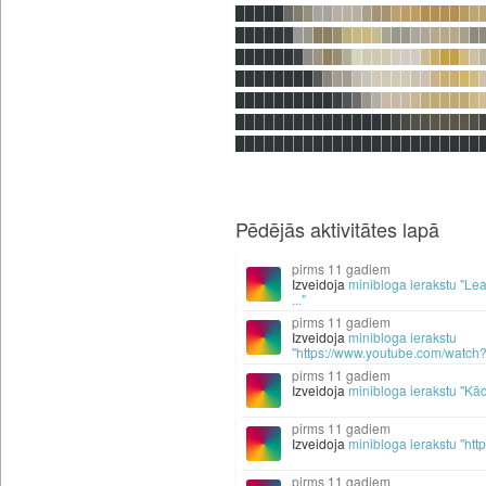
█████
█
█
█
██
███
█
██
█
██
████
█
█
█████
█
█
█
██
█
█
██
█
█
██
██
███
█
█
██████
█
█
█
█
█
█
█
███
███
█
█
██
█
█
████████
█
█
██
█
█
████
██
█
██
█
█
██████████
█
█
█
█
█
███
█
█
████
█
████████████████
█
█
██
████
█
█████████████████████████
Pēdējās aktivitātes lapā
11 gadiem
Izveidoja
minibloga ierakstu "Le
..."
11 gadiem
Izveidoja
minibloga ierakstu
"https://www.youtube.com/watch
11 gadiem
Izveidoja
minibloga ierakstu "Kā
11 gadiem
Izveidoja
minibloga ierakstu "http
11 gadiem