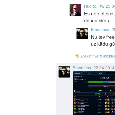
Rudito.Ftw
25.0
Es nepieteico
dāsna sirds.
Bloodless.
2
Nu tev free
uz kādu g3
Apskatīt vēl 3 atbilde
Bloodless.
22.04.2014