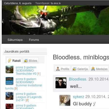
Ceturtdiena, 6. augusts
TeamSpeak:
ts.exs.lv
Sākumlapa
Forums
Jaunākais portālā
Bloodless. miniblog
Raksti
Bildes
3 gadiem
Profils
Galerija
Medaļas
GOEXANIMO
Teambuilder #3 [
1
]
Bloodless.
29.10.2014
9 gadiem
GOEXANIMO
well...
Summer Invitational
turnīrs [
0
]
9 gadiem
sykerz
29.10.2014. 
League of Legends
2x2 #1 [
2
]
Gl buddy ;/
9 gadiem
GOEXANIMO