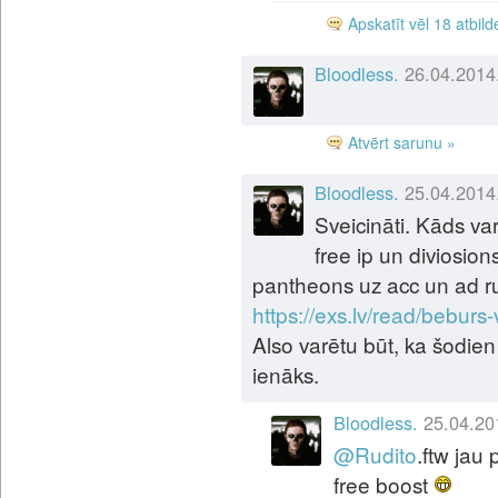
Apskatīt vēl 18 atbild
Bloodless.
26.04.2014
Atvērt sarunu »
Bloodless.
25.04.2014
Sveicināti. Kāds va
free ip un diviosion
pantheons uz acc un ad r
https://exs.lv/read/beburs
Also varētu būt, ka šodien
ienāks.
Bloodless.
25.04.20
@
Rudito
.ftw jau
free boost