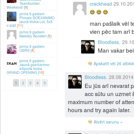
crackhead
29.10.20
Teambuilder
Weekend! [
9
]
9 gadiem
Pirmais GOEXANIMO
jaunā kluba LoL 5x5
man pašlaik vēl te
ir klāt! [
11
]
vien pēc tam arī b
9 gadiem
Meklēju Boosteri [
5
]
Bloodless.
29.10
9 gadiem
Man vakar bei
OSRS [
4
]
9 gadiem
Apskatīt vēl 26 atbild
Jaunā goeXanimo
eSporta kluba
GRAND OPENING [
10
]
Bloodless.
28.08.2014
1
2
3
4
5
Eu jūs arī nevarat p
acc sūtu un uzmet 
maximum number of attempt
hours and try again later.
Atvērt sarunu »