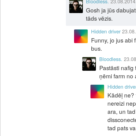
Bloodless.
23.08.2014
Gosh ja jūs dabujat
tāds vēzis.
Hidden driver
23.08
Funny, jo jus abi
bus.
Bloodless.
23.08
Pastāsti nafig t
ņēmi farm no 
Hidden drive
Kādēļ ne? t
nereizi nep
ara, un tad
dissconecte
tad pats va