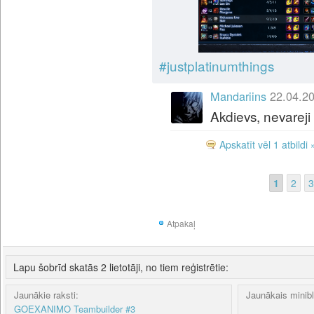
#
justplatinumthings
Mandariins
22.04.20
Akdievs, nevareji 
Apskatīt vēl 1 atbildi 
1
2
3
Atpakaļ
Lapu šobrīd skatās 2 lietotāji, no tiem reģistrētie:
Jaunākie raksti:
Jaunākais minib
GOEXANIMO Teambuilder #3