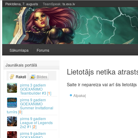
Piektdiena, 7. augusts
TeamSpeak:
ts.exs.lv
Sākumlapa
Forums
Jaunākais portālā
Lietotājs netika atrast
Raksti
Bildes
Saite ir nepareiza vai arī šis lietotājs
3 gadiem
GOEXANIMO
Teambuilder #3 [
1
]
Atpakaļ
9 gadiem
GOEXANIMO
Summer Invitational
turnīrs [
0
]
9 gadiem
League of Legends
2x2 #1 [
2
]
9 gadiem
GOEXANIMO