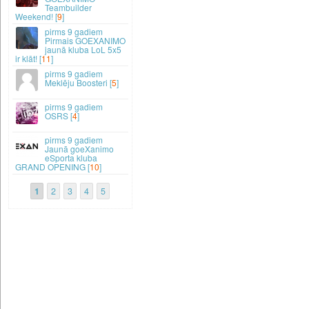
Teambuilder
Weekend! [
9
]
9 gadiem
Pirmais GOEXANIMO
jaunā kluba LoL 5x5
ir klāt! [
11
]
9 gadiem
Meklēju Boosteri [
5
]
9 gadiem
OSRS [
4
]
9 gadiem
Jaunā goeXanimo
eSporta kluba
GRAND OPENING [
10
]
1
2
3
4
5