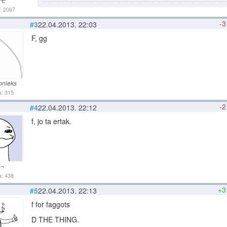
: 2067
-3
#3
22.04.2013. 22:03
F, gg
bnieks
: 315
-2
#4
22.04.2013. 22:12
f, jo ta ertak.
.¬
: 438
+3
#5
22.04.2013. 22:13
f for faggots
D THE THING.