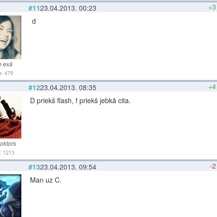
+3
#11
23.04.2013. 00:23
d
o exā
: 479
+4
#12
23.04.2013. 08:35
D priekš flash, f priekš jebkā cita.
oktors
: 1213
-2
#13
23.04.2013. 09:54
Man uz C.