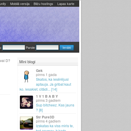
nity
Mobilā versija
Bilžu hostings
Lapas karte
s:
Parole:
 vai D?
Mini blogi
Gek
1 gada
Skatos, ka iesērējusi
aptauja.
Ja gribat kaut
ko, iesakiet, citādi.
.
.
[14]
1 V 1 B A B Y
3 gadiem
Sup bitcheez.
Kas jauns
? [8]
Str Pure3D
4 gadiem
Izskatas ka viss miris te,
bet anyway.
Ir kads