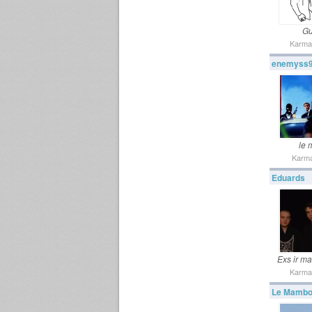
Gu
Karma
enemyss
le 
Karma
Eduards
Exs ir ma
Karma
Le Mambo