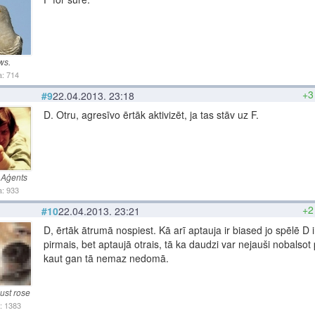
ws.
: 714
+3
#9
22.04.2013. 23:18
D. Otru, agresīvo ērtāk aktivizēt, ja tas stāv uz F.
 Aģents
: 933
+2
#10
22.04.2013. 23:21
D, ērtāk ātrumā nospiest. Kā arī aptauja ir biased jo spēlē D i
pirmais, bet aptaujā otrais, tā ka daudzi var nejauši nobalsot
kaut gan tā nemaz nedomā.
ust rose
: 1383