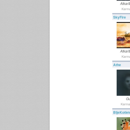
Atkarī
Karma
SkyFire
Atkarī
Karma
Athe
Gu
Karma
BljeKotlet