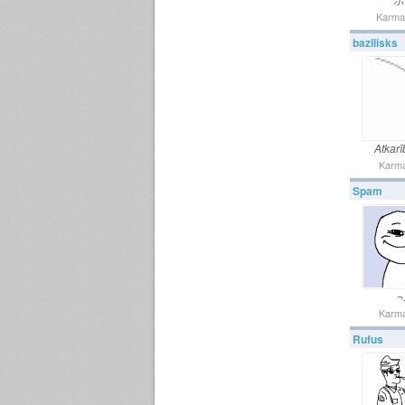
Karma
bazilisks
Atkarī
Karma
Spam
¬
Karma
Rufus