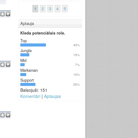
1
2
3
4
5
Aptauja
Kleda potenciālais role.
Top
43%
Jungle
15%
Mid
7%
Marksman
10%
Support
25%
Balsojuši: 151
Komentāri
|
Aptaujas