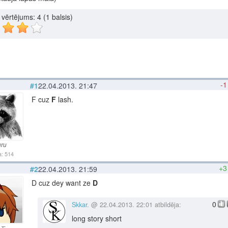
u vērtējums:
4
(1 balsis)
-1
#1
22.04.2013. 21:47
F cuz
F
lash.
ru
: 514
+3
#2
22.04.2013. 21:59
D cuz dey want ze
D
0
Skkar.
@ 22.04.2013. 22:01 atbildēja:
long story short
モ