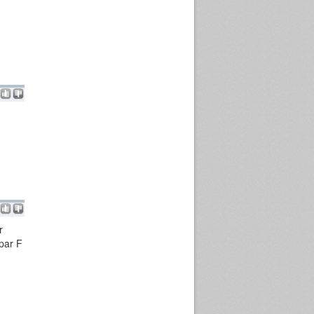
r
 par F