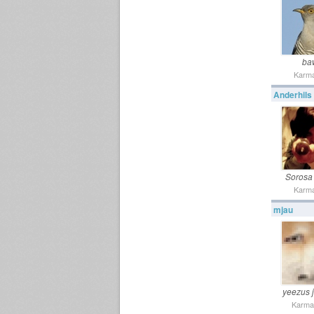
ba
Karma
Anderhils
Sorosa
Karma
mjau
yeezus j
Karma