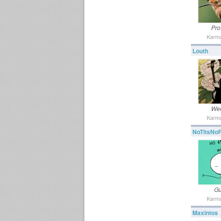
Pro
Karma
Louth
We
Karma
NoTitsNo
Gu
Karma
Maxintos