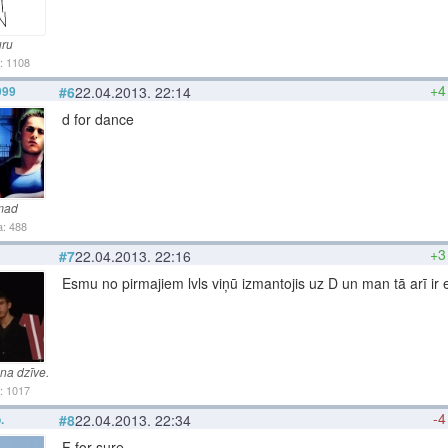
ru
: 1108
+4
999
#6
22.04.2013. 22:14
d for dance
mad
: 488
+3
#7
22.04.2013. 22:16
Esmu no pirmajiem lvls viņū izmantojis uz D un man tā arī ir e
na dzīve.
: 1017
-4
.
#8
22.04.2013. 22:34
F for sure.