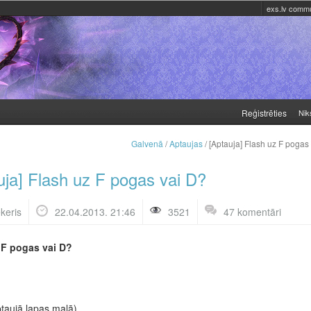
exs.lv commu
Reģistrēties
Nik
Galvenā
/
Aptaujas
/ [Aptauja] Flash uz F pogas
uja] Flash uz F pogas vai D?
keris
22.04.2013. 21:46
3521
47 komentāri
 F pogas vai D?
aptaujā lapas malā)