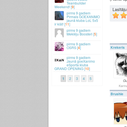
Teambuilder
Weekend! [
9
]
Lasītāj
9 gadiem
Pirmais GOEXANIMO
jaunā kluba LoL 5x5
ir klāt! [
11
]
9 gadiem
Meklēju Boosteri [
5
]
9 gadiem
Krekeris
OSRS [
4
]
9 gadiem
Jaunā goeXanimo
eSporta kluba
GRAND OPENING [
10
]
1
2
3
4
5
Gu
Karma
Brushie
ホ