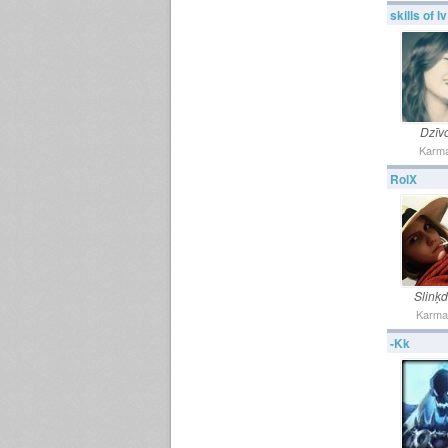
skills of lv
Dzīv
Karma
RolX
Slinķd
Karma
-Kk