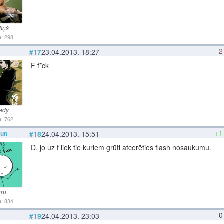
fiņš
: 298
-2
#17
23.04.2013. 18:27
F f*ck
edy
: 762
+1
Fun
#18
24.04.2013. 15:51
D, jo uz f liek tie kuriem grūti atcerēties flash nosaukumu.
ru
: 834
0
#19
24.04.2013. 23:03