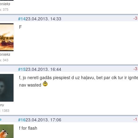
bnieks
: 375
-3
#14
23.04.2013. 14:33
F
bnieks
: 343
-3
#15
23.04.2013. 16:44
f, jo nereti gadās piespiest d uz haļavu, bet par cik tur ir ignit
nav wasted
ru
: 1383
-1
e
#16
23.04.2013. 17:06
f for flash