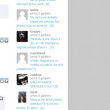
diamond Eune, kurš.
.
.
[2]
sickie
5 gadiem
Yo, es hz vai te kads
vispar vel uzturas, bet
selloju euw un eune lol.
.
.
[0]
Crazed
5 gadiem
Pārdodu Eune Silver 2
acc ar 100 champs ar
original emailu 25eur +.
.
.
[1]
crackhead
5 gadiem
Izīrēšu league acc uz
nedēļu pa piecīti, var būt
jebkāds elo [1]
rudzkoo
5 gadiem
HALLO! KAADS
SPEELEE LOLU? [3]
meth
5 gadiem
Kāds te vēl atrod prikolu
pirkt acc? ir eune acc
silvers.
41 skins.
.
.
[4]