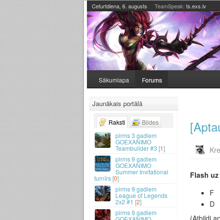
Ceturtdiena, 6. augusts
TeamSpeak:
ts.exs.lv
Sākumlapa
Forums
Jaunākais portālā
[Apta
Raksti
Bildes
3 gadiem
GOEXANIMO
Teambuilder #3 [
1
]
Kre
9 gadiem
GOEXANIMO
Summer Invitational
Flash uz
turnīrs [
0
]
9 gadiem
F
League of Legends
2x2 #1 [
2
]
D
9 gadiem
(Atbildi 
GOEXANIMO