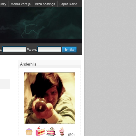
nity
Mobilā versija
Bilžu hostings
Lapas karte
s:
Parole:
Anderhils
(50)