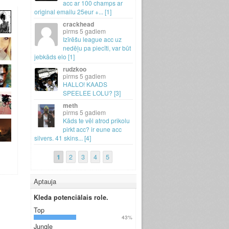
acc ar 100 champs ar
original emailu 25eur +.
.
.
[1]
crackhead
5 gadiem
Izīrēšu league acc uz
nedēļu pa piecīti, var būt
jebkāds elo [1]
rudzkoo
5 gadiem
HALLO! KAADS
SPEELEE LOLU? [3]
meth
5 gadiem
Kāds te vēl atrod prikolu
pirkt acc? ir eune acc
silvers.
41 skins.
.
.
[4]
1
2
3
4
5
Aptauja
Kleda potenciālais role.
Top
43%
Jungle