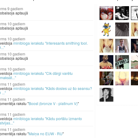
9 gadiem
obalsoja aptaujā
10 gadiem
obalsoja aptaujā
10 gadiem
zveidoja
minibloga ierakstu "Interesants smithing tool.
..."
10 gadiem
obalsoja aptaujā
10 gadiem
zveidoja
minibloga ierakstu "Cik dārgi varētu
zmaksāt..."
11 gadiem
zveidoja
minibloga ierakstu "Kāds dosies uz šo seansu?
 ..."
11 gadiem
omentēja rakstu "
Boost (bronze V - platinum V)
"
11 gadiem
zveidoja
minibloga ierakstu "Kādu portālu izmanto
atvijas..."
11 gadiem
omentēja rakstu "
Maiņa no EUW - RU
"