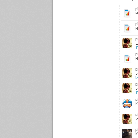
N
N
I
:D
N
I
i
I
:D
K
I
L
K