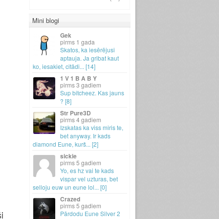
Mini blogi
Gek
1 gada
Skatos, ka iesērējusi
aptauja.
Ja gribat kaut
ko, iesakiet, citādi.
.
.
[14]
1 V 1 B A B Y
3 gadiem
Sup bitcheez.
Kas jauns
? [8]
Str Pure3D
4 gadiem
Izskatas ka viss miris te,
bet anyway.
Ir kads
diamond Eune, kurš.
.
.
[2]
sickie
5 gadiem
Yo, es hz vai te kads
vispar vel uzturas, bet
selloju euw un eune lol.
.
.
[0]
Crazed
5 gadiem
i
Pārdodu Eune Silver 2