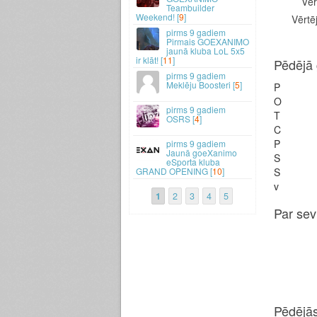
Vēr
Teambuilder
Weekend! [
9
]
Vērtēj
9 gadiem
Pirmais GOEXANIMO
jaunā kluba LoL 5x5
ir klāt! [
11
]
Pēdējā 
9 gadiem
Meklēju Boosteri [
5
]
P
O
9 gadiem
T
OSRS [
4
]
C
P
9 gadiem
Jaunā goeXanimo
S
eSporta kluba
GRAND OPENING [
10
]
S
v
1
2
3
4
5
Par sev
Pēdējās