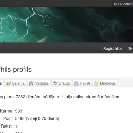
exs.lv commu
Reģistrēties
Nik
ils profils
ls
Galerija
Medaļas
Draugi
Raksti
Miniblogs
ās pirms 7282 dienām, pēdējo reizi bija online pirms 5 mēnešiem
Karma
933
Posti
5460 (vidēji 0.75 dienā)
Raksti
1