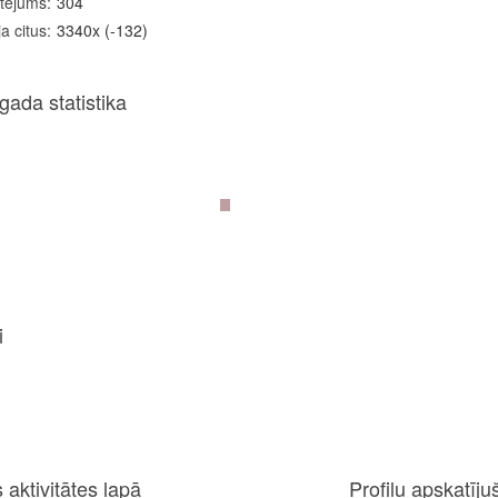
tējums
304
a citus
3340x (-132)
gada statistika
i
 aktivitātes lapā
Profilu apskatījuš