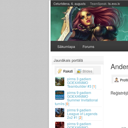
Ceturtdiena, 6. augusts
TeamSpeak:
ts.exs.lv
Sākumlapa
Forums
Jaunākais portālā
Anderh
Raksti
Bildes
3 gadiem
Profi
GOEXANIMO
Teambuilder #3 [
1
]
Reģistrēj
9 gadiem
GOEXANIMO
Summer Invitational
turnīrs [
0
]
9 gadiem
League of Legends
2x2 #1 [
2
]
9 gadiem
GOEXANIMO