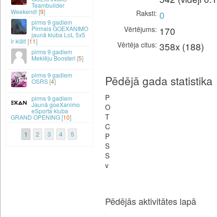
Teambuilder
Weekend! [
9
]
Raksti
0
9 gadiem
Vērtējums
170
Pirmais GOEXANIMO
jaunā kluba LoL 5x5
ir klāt! [
11
]
Vērtēja citus
358x (188)
9 gadiem
Meklēju Boosteri [
5
]
9 gadiem
Pēdējā gada statistika
OSRS [
4
]
P
9 gadiem
Jaunā goeXanimo
O
eSporta kluba
T
GRAND OPENING [
10
]
C
1
2
3
4
5
P
S
S
v
Pēdējās aktivitātes lapā