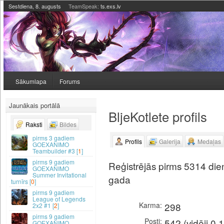
Sestdiena, 8. augusts
TeamSpeak:
ts.exs.lv
Sākumlapa
Forums
Jaunākais portālā
BljeKotlete profils
Raksti
Bildes
3 gadiem
Profils
Galerija
Medaļas
GOEXANIMO
Teambuilder #3 [
1
]
9 gadiem
Reģistrējās pirms 5314 dien
GOEXANIMO
Summer Invitational
gada
turnīrs [
0
]
9 gadiem
League of Legends
Karma
298
2x2 #1 [
2
]
9 gadiem
Posti
542 (vidēji 0.
GOEXANIMO