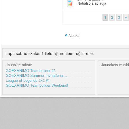
Nobalsoja aptaujā
1
2
3
»
Atpakaļ
Lapu šobrīd skatās 1 lietotāji, no tiem reģistrētie:
Jaunākie raksti:
Jaunākais minib
GOEXANIMO Teambuilder #3
GOEXANIMO Summer Invitational...
League of Legends 2x2 #1
GOEXANIMO Teambuilder Weekend!