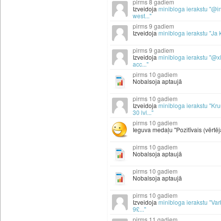
8 gadiem
Izveidoja
minibloga ierakstu "@in
west..."
9 gadiem
Izveidoja
minibloga ierakstu "Ja k
9 gadiem
Izveidoja
minibloga ierakstu "
acc..."
10 gadiem
Nobalsoja aptaujā
10 gadiem
Izveidoja
minibloga ierakstu "Kr
30 lvl..."
10 gadiem
Ieguva medaļu "Pozitīvais (vērtēj
10 gadiem
Nobalsoja aptaujā
10 gadiem
Nobalsoja aptaujā
10 gadiem
Izveidoja
minibloga ierakstu "Va
9£..."
11 gadiem