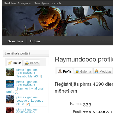
Sestdiena, 8. augusts
TeamSpeak:
ts.exs.lv
Sākumlapa
Forums
Jaunākais portālā
Raymundoooo profil
Raksti
Bildes
3 gadiem
Profils
Galerija
Medaļas
GOEXANIMO
Teambuilder #3 [
1
]
9 gadiem
Reģistrējās pirms 4690 dien
GOEXANIMO
Summer Invitational
mēnešiem
turnīrs [
0
]
9 gadiem
League of Legends
Karma
333
2x2 #1 [
2
]
9 gadiem
Posti
798 (vidēji 0.
GOEXANIMO