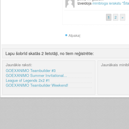
Izveidoja
minibloga ierakstu "Šita
1
2
»
Atpakaļ
Lapu šobrīd skatās 2 lietotāji, no tiem reģistrētie:
Jaunākie raksti:
Jaunākais minib
GOEXANIMO Teambuilder #3
GOEXANIMO Summer Invitational...
League of Legends 2x2 #1
GOEXANIMO Teambuilder Weekend!