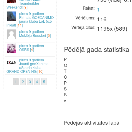
Teambuilder
Weekend! [
9
]
Raksti
1
9 gadiem
Vērtējums
116
Pirmais GOEXANIMO
jaunā kluba LoL 5x5
ir klāt! [
11
]
Vērtēja citus
1195x (589)
9 gadiem
Meklēju Boosteri [
5
]
9 gadiem
Pēdējā gada statistika
OSRS [
4
]
P
9 gadiem
Jaunā goeXanimo
O
eSporta kluba
T
GRAND OPENING [
10
]
C
1
2
3
4
5
P
S
S
v
Pēdējās aktivitātes lapā