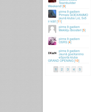
Teambuilder
Weekend! [
9
]
9 gadiem
Pirmais GOEXANIMO
jaunā kluba LoL 5x5
ir klāt! [
11
]
9 gadiem
Meklēju Boosteri [
5
]
9 gadiem
OSRS [
4
]
9 gadiem
Jaunā goeXanimo
eSporta kluba
GRAND OPENING [
10
]
1
2
3
4
5