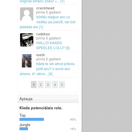
original emailu 25eur +.
.
.
[1]
crackhead
5 gadiem
Izīrēšu league acc uz
nedēļu pa piecīti, var būt
jebkāds elo [1]
rudzkoo
5 gadiem
HALLO! KAADS
SPEELEE LOLU? [3]
meth
5 gadiem
Kāds te vēl atrod prikolu
pirkt acc? ir eune acc
silvers.
41 skins.
.
.
[4]
1
2
3
4
5
Aptauja
Kleda potenciālais role.
Top
43%
Jungle
15%