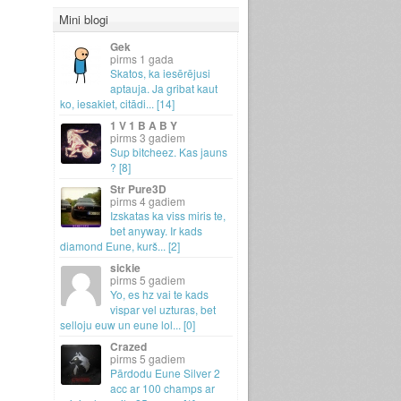
Mini blogi
Gek
1 gada
Skatos, ka iesērējusi
aptauja.
Ja gribat kaut
ko, iesakiet, citādi.
.
.
[14]
1 V 1 B A B Y
3 gadiem
Sup bitcheez.
Kas jauns
? [8]
Str Pure3D
4 gadiem
Izskatas ka viss miris te,
bet anyway.
Ir kads
diamond Eune, kurš.
.
.
[2]
sickie
5 gadiem
Yo, es hz vai te kads
vispar vel uzturas, bet
selloju euw un eune lol.
.
.
[0]
Crazed
5 gadiem
Pārdodu Eune Silver 2
acc ar 100 champs ar