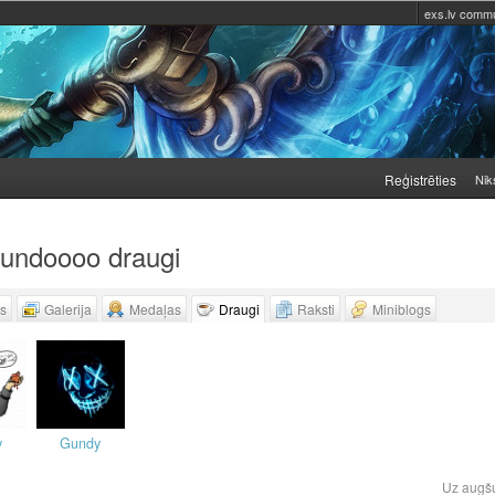
exs.lv commu
Reģistrēties
Nik
undoooo draugi
ls
Galerija
Medaļas
Draugi
Raksti
Miniblogs
y
Gundy
ļ
Uz augš