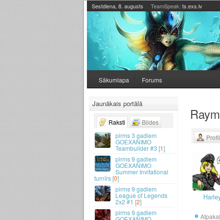
Sestdiena, 8. augusts
TeamSpeak:
ts.exs.lv
Sākumlapa
Forums
Jaunākais portālā
Raym
Raksti
Bildes
3 gadiem
Profi
GOEXANIMO
Teambuilder #3 [
1
]
9 gadiem
GOEXANIMO
Summer Invitational
turnīrs [
0
]
9 gadiem
League of Legends
Harle
2x2 #1 [
2
]
9 gadiem
Atpaka
GOEXANIMO