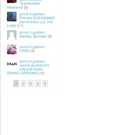
Teambuilder
Weekend! [
9
]
9 gadiem
Pirmais GOEXANIMO
jaunā kluba LoL 5x5
ir klāt! [
11
]
9 gadiem
Meklēju Boosteri [
5
]
9 gadiem
OSRS [
4
]
9 gadiem
Jaunā goeXanimo
eSporta kluba
GRAND OPENING [
10
]
1
2
3
4
5