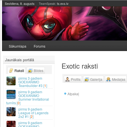
Sestdiena, 8. augusts
TeamSpeak:
ts.exs.lv
Sākumlapa
Forums
Jaunākais portālā
Exotic raksti
Raksti
Bildes
3 gadiem
Profils
Galerija
Medaļas
GOEXANIMO
Teambuilder #3 [
1
]
9 gadiem
Atpakaļ
GOEXANIMO
Summer Invitational
turnīrs [
0
]
9 gadiem
League of Legends
2x2 #1 [
2
]
9 gadiem
GOEXANIMO