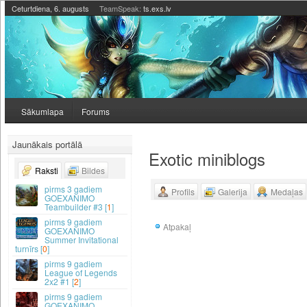
Ceturtdiena, 6. augusts
TeamSpeak:
ts.exs.lv
Sākumlapa
Forums
Jaunākais portālā
Exotic miniblogs
Raksti
Bildes
3 gadiem
Profils
Galerija
Medaļas
GOEXANIMO
Teambuilder #3 [
1
]
9 gadiem
Atpakaļ
GOEXANIMO
Summer Invitational
turnīrs [
0
]
9 gadiem
League of Legends
2x2 #1 [
2
]
9 gadiem
GOEXANIMO