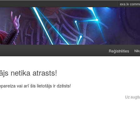
exs.lv commu
Reģistrēties
Nik
ājs netika atrasts!
epareiza vai arī šis lietotājs ir dzēsts!
ļ
Uz augš