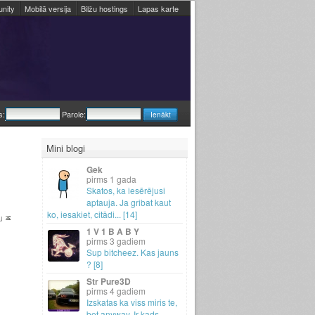
nity
Mobilā versija
Bilžu hostings
Lapas karte
s:
Parole:
Mini blogi
Gek
1 gada
Skatos, ka iesērējusi
aptauja.
Ja gribat kaut
ko, iesakiet, citādi.
.
.
[14]
u
1 V 1 B A B Y
3 gadiem
Sup bitcheez.
Kas jauns
? [8]
Str Pure3D
4 gadiem
Izskatas ka viss miris te,
bet anyway.
Ir kads