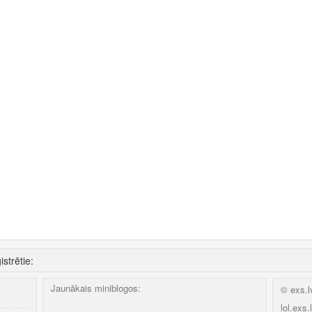
istrētie:
Jaunākais miniblogos:
© exs.l
lol.exs