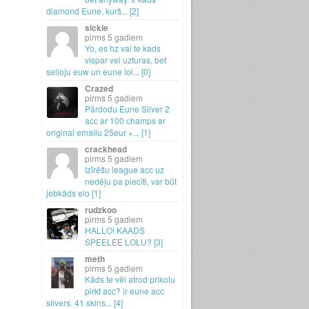
diamond Eune, kurš.
.
.
[2]
sickie
5 gadiem
Yo, es hz vai te kads
vispar vel uzturas, bet
selloju euw un eune lol.
.
.
[0]
Crazed
5 gadiem
Pārdodu Eune Silver 2
acc ar 100 champs ar
original emailu 25eur +.
.
.
[1]
crackhead
5 gadiem
Izīrēšu league acc uz
nedēļu pa piecīti, var būt
jebkāds elo [1]
rudzkoo
5 gadiem
HALLO! KAADS
SPEELEE LOLU? [3]
meth
5 gadiem
Kāds te vēl atrod prikolu
pirkt acc? ir eune acc
silvers.
41 skins.
.
.
[4]