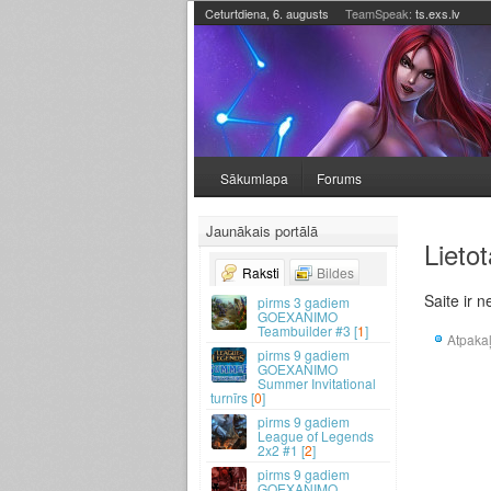
Ceturtdiena, 6. augusts
TeamSpeak:
ts.exs.lv
Sākumlapa
Forums
Jaunākais portālā
Lietot
Raksti
Bildes
Saite ir n
3 gadiem
GOEXANIMO
Teambuilder #3 [
1
]
Atpaka
9 gadiem
GOEXANIMO
Summer Invitational
turnīrs [
0
]
9 gadiem
League of Legends
2x2 #1 [
2
]
9 gadiem
GOEXANIMO