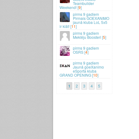
Teambuilder
Weekend! [
9
]
9 gadiem
Pirmais GOEXANIMO
jaunā kluba LoL 5x5
ir klāt! [
11
]
9 gadiem
Meklēju Boosteri [
5
]
9 gadiem
OSRS [
4
]
9 gadiem
Jaunā goeXanimo
eSporta kluba
GRAND OPENING [
10
]
1
2
3
4
5