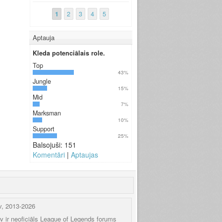
1
2
3
4
5
Aptauja
Kleda potenciālais role.
Top
43%
Jungle
15%
Mid
7%
Marksman
10%
Support
25%
Balsojuši: 151
Komentāri
|
Aptaujas
v, 2013-2026
.lv ir neoficiāls League of Legends forums