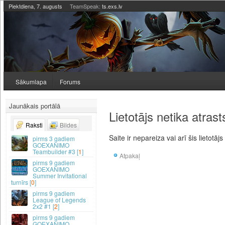
Piektdiena, 7. augusts
TeamSpeak:
ts.exs.lv
Sākumlapa
Forums
Jaunākais portālā
Lietotājs netika atrast
Raksti
Bildes
Saite ir nepareiza vai arī šis lietotājs
3 gadiem
GOEXANIMO
Teambuilder #3 [
1
]
Atpakaļ
9 gadiem
GOEXANIMO
Summer Invitational
turnīrs [
0
]
9 gadiem
League of Legends
2x2 #1 [
2
]
9 gadiem
GOEXANIMO