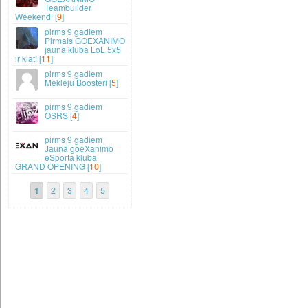
Teambuilder
Weekend! [
9
]
9 gadiem
Pirmais GOEXANIMO
jaunā kluba LoL 5x5
ir klāt! [
11
]
9 gadiem
Meklēju Boosteri [
5
]
9 gadiem
OSRS [
4
]
9 gadiem
Jaunā goeXanimo
eSporta kluba
GRAND OPENING [
10
]
1
2
3
4
5