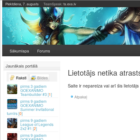
Piektdiena, 7. augusts
TeamSpeak:
ts.exs.lv
Sākumlapa
Forums
Jaunākais portālā
Lietotājs netika atrast
Raksti
Bildes
Saite ir nepareiza vai arī šis lietotājs
3 gadiem
GOEXANIMO
Teambuilder #3 [
1
]
Atpakaļ
9 gadiem
GOEXANIMO
Summer Invitational
turnīrs [
0
]
9 gadiem
League of Legends
2x2 #1 [
2
]
9 gadiem
GOEXANIMO