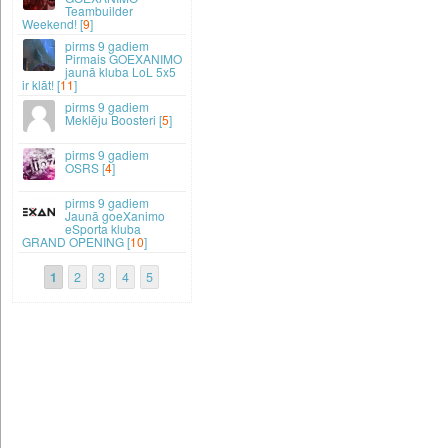
Teambuilder
Weekend! [
9
]
9 gadiem
Pirmais GOEXANIMO
jaunā kluba LoL 5x5
ir klāt! [
11
]
9 gadiem
Meklēju Boosteri [
5
]
9 gadiem
OSRS [
4
]
9 gadiem
Jaunā goeXanimo
eSporta kluba
GRAND OPENING [
10
]
1
2
3
4
5