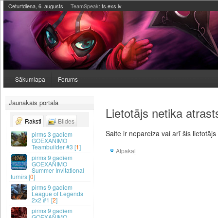
Ceturtdiena, 6. augusts
TeamSpeak:
ts.exs.lv
Sākumlapa
Forums
Jaunākais portālā
Lietotājs netika atrast
Raksti
Bildes
Saite ir nepareiza vai arī šis lietotājs
3 gadiem
GOEXANIMO
Teambuilder #3 [
1
]
Atpakaļ
9 gadiem
GOEXANIMO
Summer Invitational
turnīrs [
0
]
9 gadiem
League of Legends
2x2 #1 [
2
]
9 gadiem
GOEXANIMO