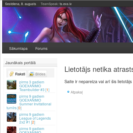
Sestdiena, 8. augusts
TeamSpeak:
ts.exs.lv
Sākumlapa
Forums
Jaunākais portālā
Lietotājs netika atrast
Raksti
Bildes
Saite ir nepareiza vai arī šis lietotājs
3 gadiem
GOEXANIMO
Teambuilder #3 [
1
]
Atpakaļ
9 gadiem
GOEXANIMO
Summer Invitational
turnīrs [
0
]
9 gadiem
League of Legends
2x2 #1 [
2
]
9 gadiem
GOEXANIMO