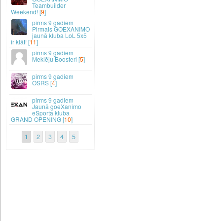
Teambuilder
Weekend! [
9
]
9 gadiem
Pirmais GOEXANIMO
jaunā kluba LoL 5x5
ir klāt! [
11
]
9 gadiem
Meklēju Boosteri [
5
]
9 gadiem
OSRS [
4
]
9 gadiem
Jaunā goeXanimo
eSporta kluba
GRAND OPENING [
10
]
1
2
3
4
5