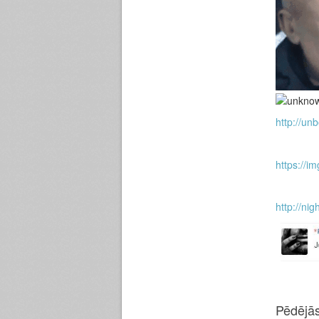
http://unb
https://
http://nig
Pēdējās