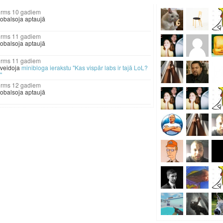
10 gadiem
obalsoja aptaujā
11 gadiem
obalsoja aptaujā
11 gadiem
zveidoja
minibloga ierakstu "Kas vispār labs ir tajā LoL?
."
12 gadiem
obalsoja aptaujā