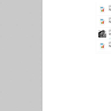
N
N
I
..
N