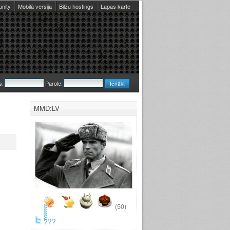
nity
Mobilā versija
Bilžu hostings
Lapas karte
s:
Parole:
MMD:LV
(50)
?็็็็็็็็??