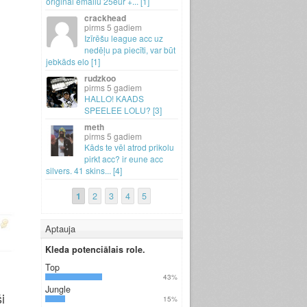
original emailu 25eur +.
.
.
[1]
crackhead
5 gadiem
Izīrēšu league acc uz
nedēļu pa piecīti, var būt
jebkāds elo [1]
rudzkoo
5 gadiem
HALLO! KAADS
SPEELEE LOLU? [3]
meth
5 gadiem
Kāds te vēl atrod prikolu
pirkt acc? ir eune acc
silvers.
41 skins.
.
.
[4]
1
2
3
4
5
Aptauja
Kleda potenciālais role.
Top
43%
Jungle
i
15%