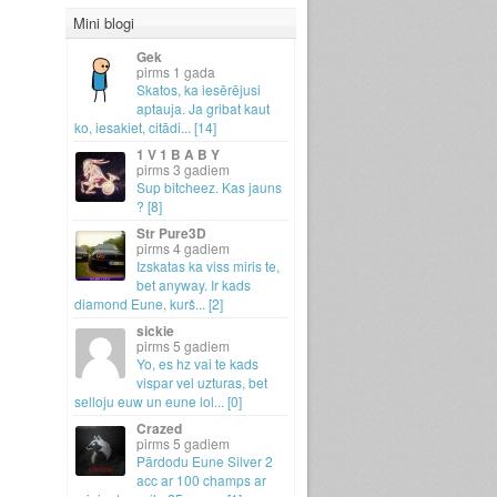
Mini blogi
Gek
1 gada
Skatos, ka iesērējusi
aptauja.
Ja gribat kaut
ko, iesakiet, citādi.
.
.
[14]
1 V 1 B A B Y
3 gadiem
Sup bitcheez.
Kas jauns
? [8]
Str Pure3D
4 gadiem
Izskatas ka viss miris te,
bet anyway.
Ir kads
diamond Eune, kurš.
.
.
[2]
sickie
5 gadiem
Yo, es hz vai te kads
vispar vel uzturas, bet
selloju euw un eune lol.
.
.
[0]
Crazed
5 gadiem
Pārdodu Eune Silver 2
acc ar 100 champs ar