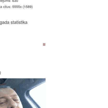
tējums
630
a citus
5555x (1589)
gada statistika
i