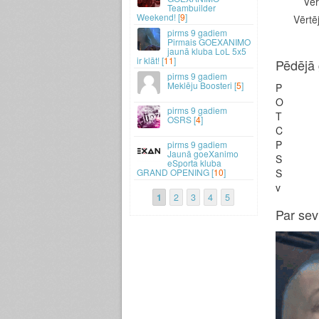
Vēr
Teambuilder
Weekend! [
9
]
Vērtēj
9 gadiem
Pirmais GOEXANIMO
jaunā kluba LoL 5x5
ir klāt! [
11
]
Pēdējā 
9 gadiem
Meklēju Boosteri [
5
]
P
O
9 gadiem
T
OSRS [
4
]
C
P
9 gadiem
Jaunā goeXanimo
S
eSporta kluba
GRAND OPENING [
10
]
S
v
1
2
3
4
5
Par sev