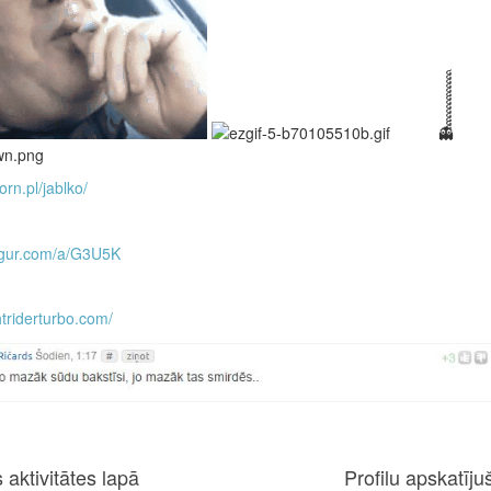
👻็็็็็็็็็็็็็็
orn.pl/jablko/
imgur.com/a/G3U5K
htriderturbo.com/
 aktivitātes lapā
Profilu apskatījuš