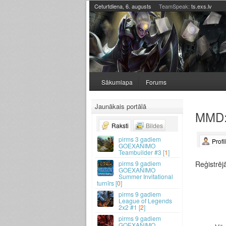
Ceturtdiena, 6. augusts
TeamSpeak:
ts.exs.lv
Sākumlapa
Forums
Jaunākais portālā
MMD:L
Raksti
Bildes
3 gadiem
Profi
GOEXANIMO
Teambuilder #3 [
1
]
Reģistrēj
9 gadiem
GOEXANIMO
Summer Invitational
turnīrs [
0
]
9 gadiem
League of Legends
2x2 #1 [
2
]
9 gadiem
GOEXANIMO