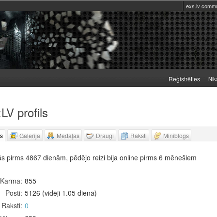
exs.lv commu
Reģistrēties
Nik
V profils
ls
Galerija
Medaļas
Draugi
Raksti
Miniblogs
ās pirms 4867 dienām, pēdējo reizi bija online pirms 6 mēnešiem
Karma
855
Posti
5126 (vidēji 1.05 dienā)
Raksti
0