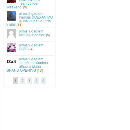
Teambuilder
Weekend! [
9
]
9 gadiem
Pirmais GOEXANIMO
jaunā kluba LoL 5x5
ir klāt! [
11
]
9 gadiem
Meklēju Boosteri [
5
]
9 gadiem
OSRS [
4
]
9 gadiem
Jaunā goeXanimo
eSporta kluba
GRAND OPENING [
10
]
1
2
3
4
5