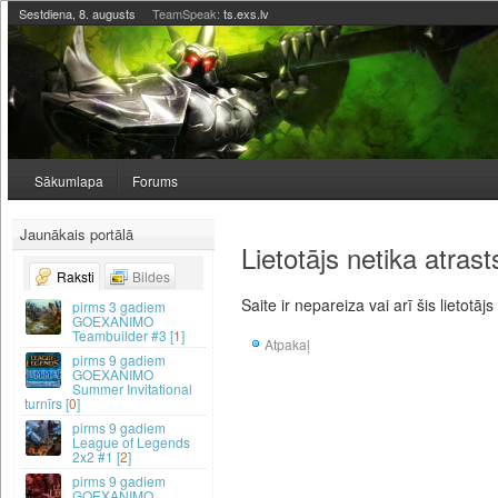
Sestdiena, 8. augusts
TeamSpeak:
ts.exs.lv
Sākumlapa
Forums
Jaunākais portālā
Lietotājs netika atrast
Raksti
Bildes
Saite ir nepareiza vai arī šis lietotājs
3 gadiem
GOEXANIMO
Teambuilder #3 [
1
]
Atpakaļ
9 gadiem
GOEXANIMO
Summer Invitational
turnīrs [
0
]
9 gadiem
League of Legends
2x2 #1 [
2
]
9 gadiem
GOEXANIMO