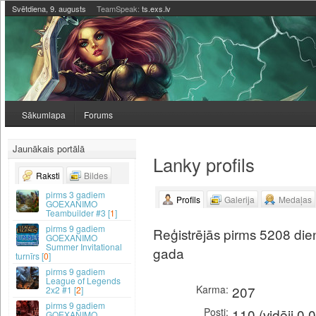
Svētdiena, 9. augusts
TeamSpeak:
ts.exs.lv
Sākumlapa
Forums
Jaunākais portālā
Lanky profils
Raksti
Bildes
3 gadiem
Profils
Galerija
Medaļas
GOEXANIMO
Teambuilder #3 [
1
]
9 gadiem
Reģistrējās pirms 5208 dien
GOEXANIMO
Summer Invitational
gada
turnīrs [
0
]
9 gadiem
League of Legends
Karma
207
2x2 #1 [
2
]
9 gadiem
Posti
110 (vidēji 0.
GOEXANIMO