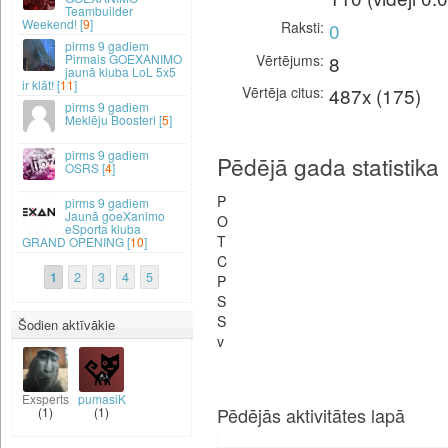
Teambuilder
Weekend! [
9
]
Raksti
0
9 gadiem
Vērtējums
8
Pirmais GOEXANIMO
jaunā kluba LoL 5x5
ir klāt! [
11
]
Vērtēja citus
487x (175)
9 gadiem
Meklēju Boosteri [
5
]
9 gadiem
Pēdējā gada statistika
OSRS [
4
]
P
9 gadiem
Jaunā goeXanimo
O
eSporta kluba
T
GRAND OPENING [
10
]
C
1
2
3
4
5
P
S
S
Šodien aktīvākie
v
Exsperts
pumasiK
Pēdējās aktivitātes lapā
(1)
(1)