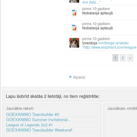
4lvl Add:..."
10 gadiem
Nobalsoja aptaujā
10 gadiem
Nobalsoja aptaujā
10 gadiem
Izveidoja
minibloga ierakstu
"http://www.elophant.com/league
1
2
»
Atpakaļ
Lapu šobrīd skatās 2 lietotāji, no tiem reģistrētie:
Jaunākie raksti:
Jaunākais minib
GOEXANIMO Teambuilder #3
GOEXANIMO Summer Invitational...
League of Legends 2x2 #1
GOEXANIMO Teambuilder Weekend!