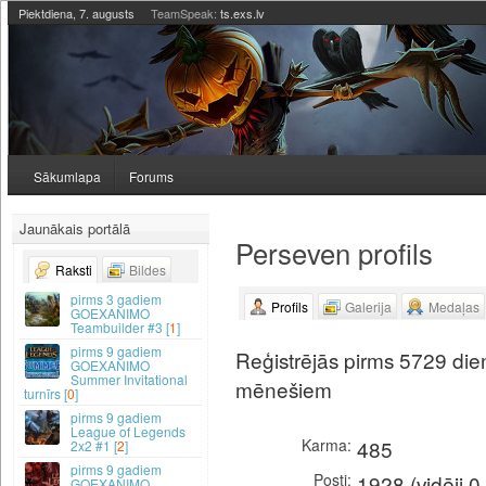
Piektdiena, 7. augusts
TeamSpeak:
ts.exs.lv
Sākumlapa
Forums
Jaunākais portālā
Perseven profils
Raksti
Bildes
3 gadiem
Profils
Galerija
Medaļas
GOEXANIMO
Teambuilder #3 [
1
]
9 gadiem
Reģistrējās pirms 5729 dien
GOEXANIMO
Summer Invitational
mēnešiem
turnīrs [
0
]
9 gadiem
League of Legends
Karma
485
2x2 #1 [
2
]
9 gadiem
Posti
1928 (vidēji 0
GOEXANIMO