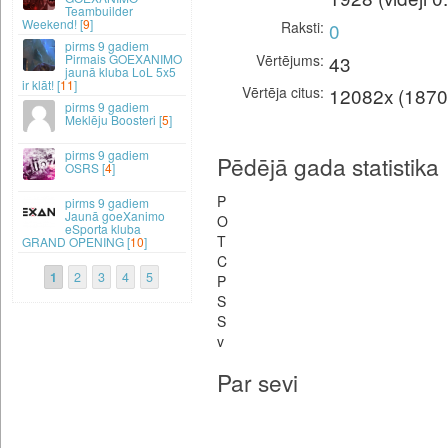
Teambuilder
Weekend! [
9
]
Raksti
0
9 gadiem
Vērtējums
43
Pirmais GOEXANIMO
jaunā kluba LoL 5x5
ir klāt! [
11
]
Vērtēja citus
12082x (1870
9 gadiem
Meklēju Boosteri [
5
]
9 gadiem
Pēdējā gada statistika
OSRS [
4
]
P
9 gadiem
Jaunā goeXanimo
O
eSporta kluba
T
GRAND OPENING [
10
]
C
1
2
3
4
5
P
S
S
v
Par sevi