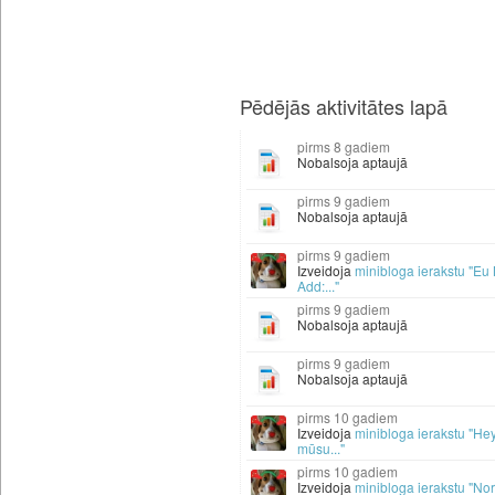
Pēdējās aktivitātes lapā
8 gadiem
Nobalsoja aptaujā
9 gadiem
Nobalsoja aptaujā
9 gadiem
Izveidoja
minibloga ierakstu "Eu
Add:..."
9 gadiem
Nobalsoja aptaujā
9 gadiem
Nobalsoja aptaujā
10 gadiem
Izveidoja
minibloga ierakstu "He
mūsu..."
10 gadiem
Izveidoja
minibloga ierakstu "