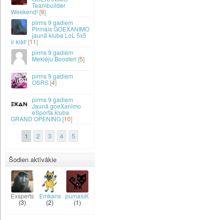
Teambuilder
Weekend! [
9
]
9 gadiem
Pirmais GOEXANIMO
jaunā kluba LoL 5x5
ir klāt! [
11
]
9 gadiem
Meklēju Boosteri [
5
]
9 gadiem
OSRS [
4
]
9 gadiem
Jaunā goeXanimo
eSporta kluba
GRAND OPENING [
10
]
1
2
3
4
5
Šodien aktīvākie
Exsperts
Emkans
pumasiK
(3)
(2)
(1)