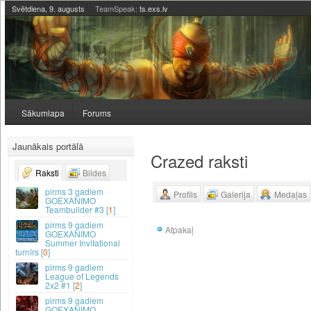
Svētdiena, 9. augusts
TeamSpeak:
ts.exs.lv
Sākumlapa
Forums
Jaunākais portālā
Crazed raksti
Raksti
Bildes
3 gadiem
Profils
Galerija
Medaļas
GOEXANIMO
Teambuilder #3 [
1
]
9 gadiem
Atpakaļ
GOEXANIMO
Summer Invitational
turnīrs [
0
]
9 gadiem
League of Legends
2x2 #1 [
2
]
9 gadiem
GOEXANIMO