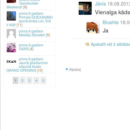
Jānis
18.08.201
Teambuilder
Weekend! [
9
]
Vienalga kāds
9 gadiem
Pirmais GOEXANIMO
jaunā kluba LoL 5x5
Brushie
18.0
ir klāt! [
11
]
Ja
9 gadiem
Meklēju Boosteri [
5
]
Apskatīt vēl 3 atbilde
9 gadiem
OSRS [
4
]
9 gadiem
Jaunā goeXanimo
eSporta kluba
Atpakaļ
GRAND OPENING [
10
]
1
2
3
4
5