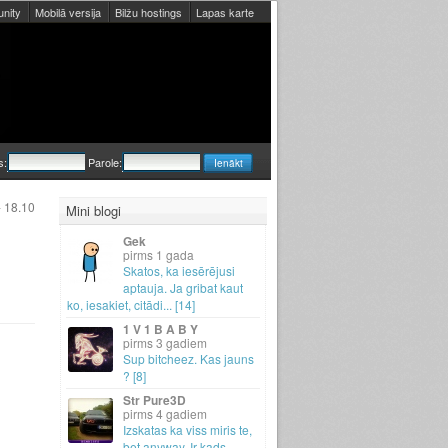
nity
Mobilā versija
Bilžu hostings
Lapas karte
s:
Parole:
- 18.10
Mini blogi
Gek
1 gada
Skatos, ka iesērējusi
aptauja.
Ja gribat kaut
ko, iesakiet, citādi.
.
.
[14]
1 V 1 B A B Y
3 gadiem
Sup bitcheez.
Kas jauns
? [8]
Str Pure3D
4 gadiem
Izskatas ka viss miris te,
bet anyway.
Ir kads