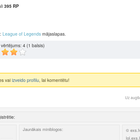
li
395 RP
o:
League of Legends
mājaslapas.
u vērtējums:
4
(1 balsis)
ies vai
izveido profilu
, lai komentētu!
ļ
Uz augš
istrētie:
Jaunākais miniblogos:
© exs.l
lol.exs