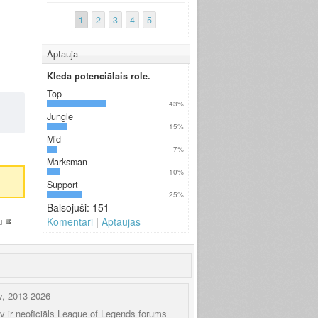
1
2
3
4
5
Aptauja
Kleda potenciālais role.
Top
43%
Jungle
15%
Mid
7%
Marksman
10%
Support
25%
Balsojuši: 151
Komentāri
|
Aptaujas
u
v, 2013-2026
.lv ir neoficiāls League of Legends forums