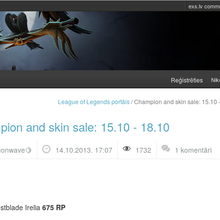
exs.lv commu
Reģistrēties
Nik
League of Legends portāls
/ Champion and skin sale: 15.10 
ion and skin sale: 15.10 - 18.10
monwave🍋
14.10.2013. 17:07
1732
1 komentāri
stblade Irelia
675
RP