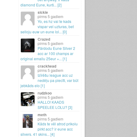
diamond Eune, kurš.
.
.
[2]
sickie
5 gadiem
Yo, es hz vai te kads
vispar vel uzturas, bet
selloju euw un eune lol.
.
.
[0]
Crazed
5 gadiem
Pārdodu Eune Silver 2
acc ar 100 champs ar
original emailu 25eur +.
.
.
[1]
crackhead
5 gadiem
Izīrēšu league acc uz
nedēļu pa piecīti, var būt
jebkāds elo [1]
rudzkoo
5 gadiem
HALLO! KAADS
SPEELEE LOLU? [3]
meth
5 gadiem
Kāds te vēl atrod prikolu
pirkt acc? ir eune acc
silvers.
41 skins.
.
.
[4]