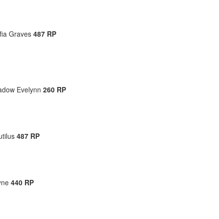
fia Graves
487
RP
adow Evelynn
260 RP
tilus
487 RP
yne
440 RP