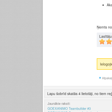
Aka
Ņemts n
Lasītāj
Ielogoj
Atpaka
Lapu šobrīd skatās 4 lietotāji, no tiem reģ
Jaunākie raksti:
GOEXANIMO Teambuilder #3