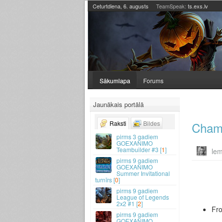
Ceturtdiena, 6. augusts
TeamSpeak:
ts.exs.lv
Sākumlapa
Forums
Jaunākais portālā
Champ
Raksti
Bildes
3 gadiem
GOEXANIMO
Teambuilder #3 [
1
]
le
9 gadiem
GOEXANIMO
Summer Invitational
turnīrs [
0
]
9 gadiem
League of Legends
2x2 #1 [
2
]
Fro
9 gadiem
GOEXANIMO