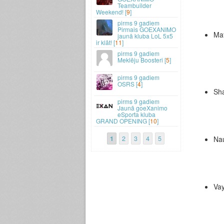
Teambuilder
Weekend! [
9
]
9 gadiem
Pirmais GOEXANIMO
Ma
jaunā kluba LoL 5x5
ir klāt! [
11
]
9 gadiem
Meklēju Boosteri [
5
]
9 gadiem
OSRS [
4
]
Sh
9 gadiem
Jaunā goeXanimo
eSporta kluba
GRAND OPENING [
10
]
Nau
1
2
3
4
5
Va