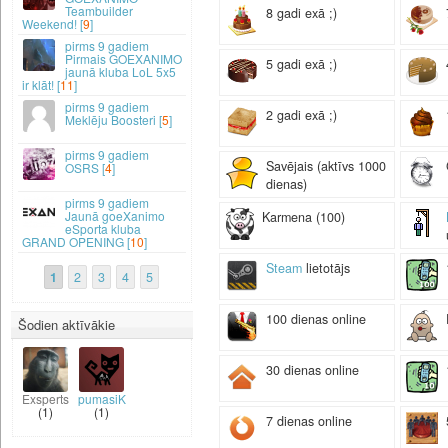
Teambuilder
8 gadi exā ;)
Weekend! [
9
]
9 gadiem
Pirmais GOEXANIMO
5 gadi exā ;)
jaunā kluba LoL 5x5
ir klāt! [
11
]
9 gadiem
2 gadi exā ;)
Meklēju Boosteri [
5
]
9 gadiem
Savējais (aktīvs 1000
OSRS [
4
]
dienas)
9 gadiem
Jaunā goeXanimo
Karmena (100)
eSporta kluba
GRAND OPENING [
10
]
Steam
lietotājs
1
2
3
4
5
100 dienas online
Šodien aktīvākie
30 dienas online
Exsperts
pumasiK
(1)
(1)
7 dienas online