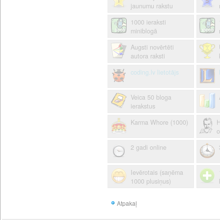
jaunumu rakstu
1000 ieraksti
miniblogā
Augsti novērtēti
autora raksti
coding.lv lietotājs
Veica 50 bloga
ierakstus
Karma Whore (1000)
H
o
2 gadi online
Ievērotais (saņēma
1000 plusiņus)
Atpakaļ