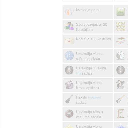
Izveidoja grupu
Sadraudzējās ar 20
lietotājiem
Nosūtīja 100 vēstules
Uzrakstīja vienas
spēles apskatu
Uzrakstīja 1 rakstu
RS
sadaļā
Uzrakstīja vienu
filmas apskatu
Raksts
mūzikas
sadaļā
Uzrakstīja rakstu
vēstures sadaļā
Uzrakstīja vienu