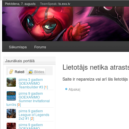
Piektdiena, 7. augusts
TeamSpeak:
ts.exs.lv
Sākumlapa
Forums
Jaunākais portālā
Lietotājs netika atrast
Raksti
Bildes
Saite ir nepareiza vai arī šis lietotājs
3 gadiem
GOEXANIMO
Teambuilder #3 [
1
]
Atpakaļ
9 gadiem
GOEXANIMO
Summer Invitational
turnīrs [
0
]
9 gadiem
League of Legends
2x2 #1 [
2
]
9 gadiem
GOEXANIMO