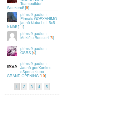
Teambuilder
Weekend! [
9
]
9 gadiem
Pirmais GOEXANIMO
jaunā kluba LoL 5x5
ir klāt! [
11
]
9 gadiem
Meklēju Boosteri [
5
]
9 gadiem
OSRS [
4
]
9 gadiem
Jaunā goeXanimo
eSporta kluba
GRAND OPENING [
10
]
1
2
3
4
5