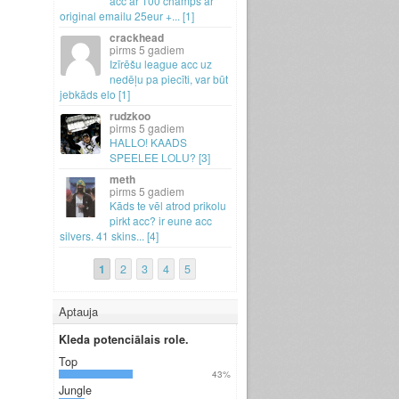
acc ar 100 champs ar
original emailu 25eur +.
.
.
[1]
crackhead
5 gadiem
Izīrēšu league acc uz
nedēļu pa piecīti, var būt
jebkāds elo [1]
rudzkoo
5 gadiem
HALLO! KAADS
SPEELEE LOLU? [3]
meth
5 gadiem
Kāds te vēl atrod prikolu
pirkt acc? ir eune acc
silvers.
41 skins.
.
.
[4]
1
2
3
4
5
Aptauja
Kleda potenciālais role.
Top
43%
Jungle