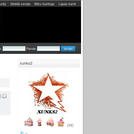
nity
Mobilā versija
Bilžu hostings
Lapas karte
s:
Parole:
xunks2
(48)
n