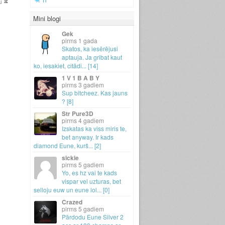
u
Mini blogi
Gek
1 gada
Skatos, ka iesērējusi
aptauja.
Ja gribat kaut
ko, iesakiet, citādi.
.
.
[14]
1 V 1 B A B Y
3 gadiem
Sup bitcheez.
Kas jauns
? [8]
Str Pure3D
4 gadiem
Izskatas ka viss miris te,
bet anyway.
Ir kads
diamond Eune, kurš.
.
.
[2]
sickie
5 gadiem
Yo, es hz vai te kads
vispar vel uzturas, bet
selloju euw un eune lol.
.
.
[0]
Crazed
5 gadiem
Pārdodu Eune Silver 2