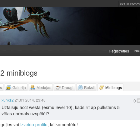
exs.lv commu
Reģistrēties
Nik
2 miniblogs
ls
Galerija
Medaļas
Draugi
Raksti
Miniblogs
xunks2
21.01.2014. 23:48
0
Uztaisīju acct westā (esmu level 10), kāds rīt ap pulkstens 5
vēlas normals uzspēlēt?
ogojies vai
izveido profilu
, lai komentētu!