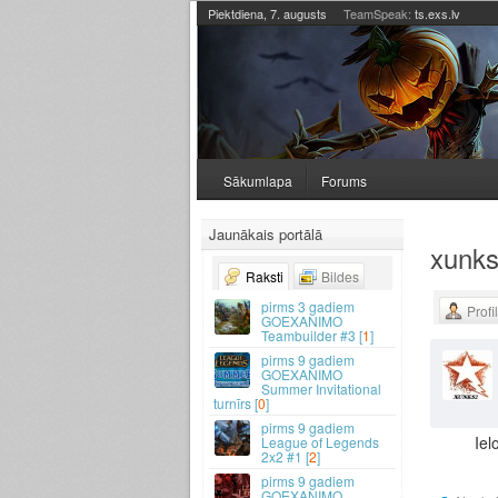
Piektdiena, 7. augusts
TeamSpeak:
ts.exs.lv
Sākumlapa
Forums
Jaunākais portālā
xunks
Raksti
Bildes
3 gadiem
Profi
GOEXANIMO
Teambuilder #3 [
1
]
9 gadiem
GOEXANIMO
Summer Invitational
turnīrs [
0
]
9 gadiem
Iel
League of Legends
2x2 #1 [
2
]
9 gadiem
GOEXANIMO