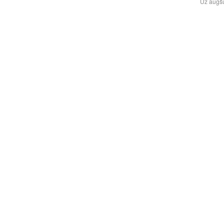
ļ
Uz augš