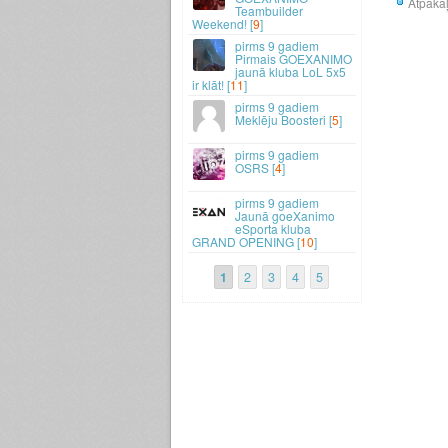
Atpaka
Teambuilder
Weekend! [
9
]
9 gadiem
Pirmais GOEXANIMO
jaunā kluba LoL 5x5
ir klāt! [
11
]
9 gadiem
Meklēju Boosteri [
5
]
9 gadiem
OSRS [
4
]
9 gadiem
Jaunā goeXanimo
eSporta kluba
GRAND OPENING [
10
]
1
2
3
4
5