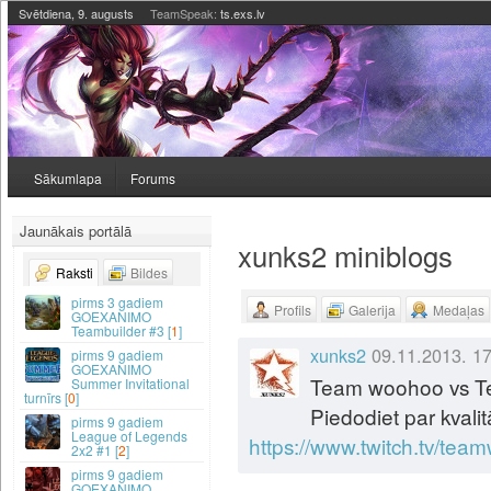
Svētdiena, 9. augusts
TeamSpeak:
ts.exs.lv
Sākumlapa
Forums
Jaunākais portālā
xunks2 miniblogs
Raksti
Bildes
3 gadiem
Profils
Galerija
Medaļas
GOEXANIMO
Teambuilder #3 [
1
]
xunks2
09.11.2013. 1
9 gadiem
GOEXANIMO
Team woohoo vs 
Summer Invitational
turnīrs [
0
]
Piedodiet par kvalit
9 gadiem
League of Legends
https://www.twitch.tv/te
2x2 #1 [
2
]
9 gadiem
GOEXANIMO