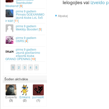
Ielogojies vai
izveido p
Teambuilder
Weekend! [
9
]
9 gadiem
Pirmais GOEXANIMO
Atpakaļ
jaunā kluba LoL 5x5
ir klāt! [
11
]
9 gadiem
Meklēju Boosteri [
5
]
9 gadiem
OSRS [
4
]
9 gadiem
Jaunā goeXanimo
eSporta kluba
GRAND OPENING [
10
]
1
2
3
4
5
Šodien aktīvākie
Exsperts
Emkans
pumasiK
(3)
(2)
(1)