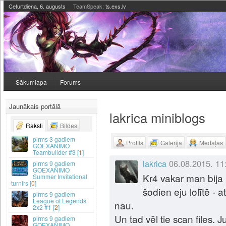
Ceturtdiena, 6. augusts
TeamSpeak:
ts.exs.lv
Sākumlapa
Forums
Jaunākais portālā
lakrica miniblogs
Raksti
Bildes
3 gadiem
Profils
Galerija
Medaļas
GOEXANIMO
Teambuilder #3 [
1
]
lakrica
06.08.2015. 11
9 gadiem
GOEXANIMO
Kr4 vakar man bija 
Summer Invitational
turnīrs [
0
]
šodien eju lolītē 
9 gadiem
League of Legends
nau.
2x2 #1 [
2
]
Un tad vēl tie scan files. J
9 gadiem
GOEXANIMO