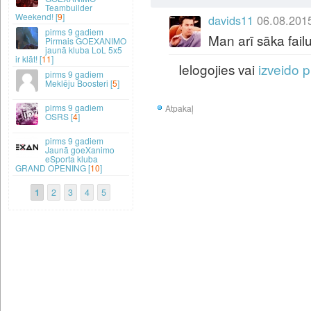
Teambuilder
Weekend! [
9
]
davids11
06.08.201
9 gadiem
Man arī sāka failu
Pirmais GOEXANIMO
jaunā kluba LoL 5x5
ir klāt! [
11
]
Ielogojies vai
izveido p
9 gadiem
Meklēju Boosteri [
5
]
9 gadiem
Atpakaļ
OSRS [
4
]
9 gadiem
Jaunā goeXanimo
eSporta kluba
GRAND OPENING [
10
]
1
2
3
4
5