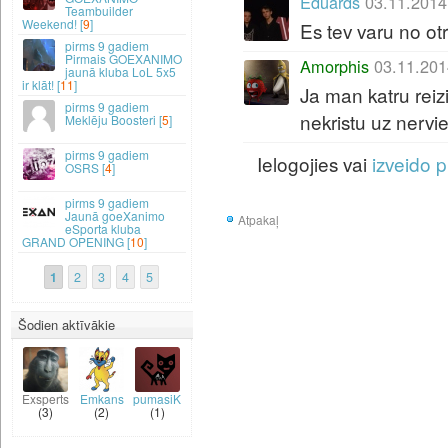
Eduards
03.11.2014
Teambuilder
Weekend! [
9
]
Es tev varu no otra
9 gadiem
Pirmais GOEXANIMO
Amorphis
03.11.201
jaunā kluba LoL 5x5
ir klāt! [
11
]
Ja man katru reizi
9 gadiem
nekristu uz nervie
Meklēju Boosteri [
5
]
9 gadiem
Ielogojies vai
izveido p
OSRS [
4
]
9 gadiem
Jaunā goeXanimo
Atpakaļ
eSporta kluba
GRAND OPENING [
10
]
1
2
3
4
5
Šodien aktīvākie
Exsperts
Emkans
pumasiK
(3)
(2)
(1)