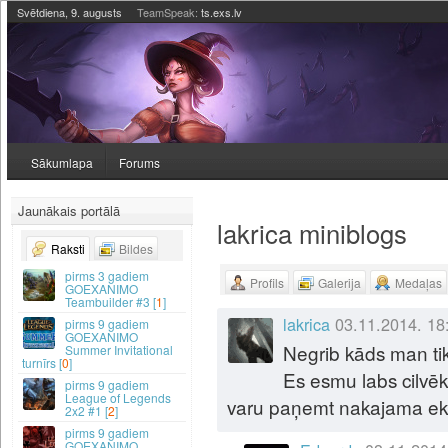
Svētdiena, 9. augusts
TeamSpeak:
ts.exs.lv
Sākumlapa
Forums
Jaunākais portālā
lakrica miniblogs
Raksti
Bildes
3 gadiem
Profils
Galerija
Medaļas
GOEXANIMO
Teambuilder #3 [
1
]
lakrica
03.11.2014. 18
9 gadiem
GOEXANIMO
Negrib kāds man tik
Summer Invitational
turnīrs [
0
]
Es esmu labs cilvēk
9 gadiem
League of Legends
varu paņemt nakajama eks
2x2 #1 [
2
]
9 gadiem
GOEXANIMO